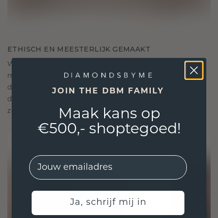
ETHISCH EN MEESTERLIJK GEMAAKT
We gebruiken alleen de beste, milieuvriendelijke
materialen en lab-grown diamanten. Onze
deskundige goudsmeden combineren
JOIN THE DBM FAMILY
duurzaamheid met ongeëvenaard vakmanschap,
Maak kans op
zodat je sieraden zowel ethisch als prachtig zijn.
€500,- shoptegoed!
EMail
Ja, schrijf mij in