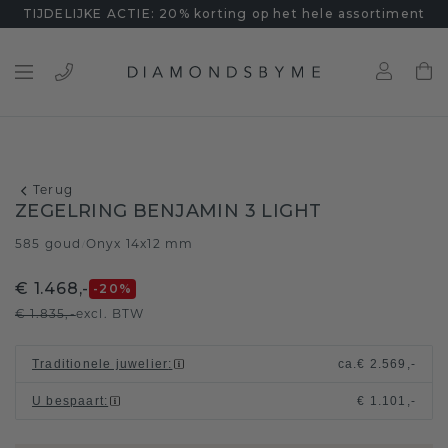
TIJDELIJKE ACTIE: 20% korting op het hele assortiment
Terug
ZEGELRING BENJAMIN 3 LIGHT
585 goud
Onyx 14x12 mm
/
€ 1.468,-
-20
%
€ 1.835,-
excl. BTW
Traditionele juwelier
:
ca.
€ 2.569,-
U bespaart
:
€ 1.101,-