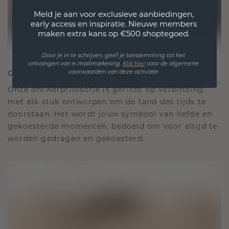
Meld je aan voor exclusieve aanbiedingen,
early access en inspiratie. Nieuwe members
maken extra kans op €500 shoptegoed.
Door je in te schrijven, geef je toestemming tot het
ontvangen van e-mailmarketing.
Klik hie
r
voor de algemene
ONTWORPEN VOOR VERBINDING
voorwaarden van deze activatie
Onze ontwerpfilosofie is gericht op verbinding,
met elk stuk ontworpen om de tand des tijds te
doorstaan. Het wordt jouw symbool van liefde en
gekoesterde momenten, bedoeld om voor altijd te
worden gedragen en gekoesterd.