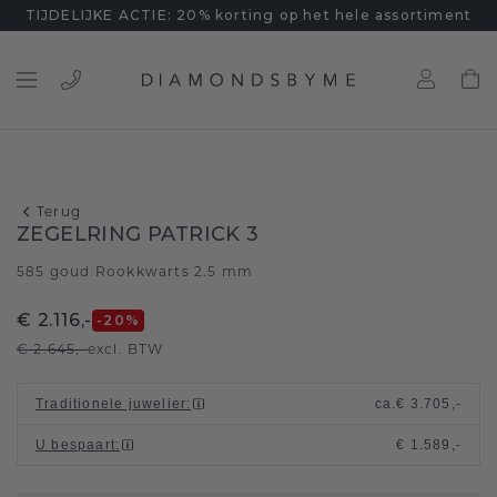
TIJDELIJKE ACTIE: 20% korting op het hele assortiment
Terug
ZEGELRING PATRICK 3
585 goud
Rookkwarts 2.5 mm
/
€ 2.116,-
-20
%
€ 2.645,-
excl. BTW
Traditionele juwelier
:
ca.
€ 3.705,-
U bespaart
:
€ 1.589,-