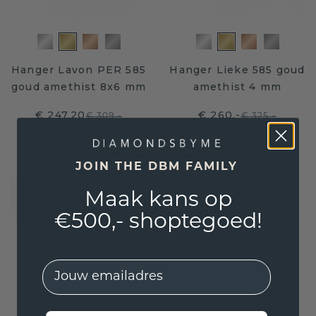
Hanger Lavon PER 585
Hanger Lieke 585 goud
goud amethist 8x6 mm
amethist 4 mm
€ 247,20
€ 260,-
€ 309,-
€ 325,-
Excl. Tax & BTW
Excl. Tax & BTW
Verras haar met een zelf ontworpen design
JOIN THE DBM FAMILY
Maak kans op
€500,- shoptegoed!
EMail