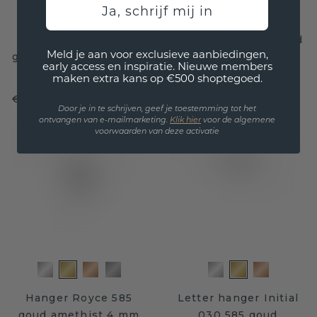
Ja, schrijf mij in
Hanger Sam EME 585
Hanger Julia 585 goud
Meld je aan voor exclusieve aanbiedingen,
goud amethist 7x5 mm
amethist 5 mm
early access en inspiratie. Nieuwe members
maken extra kans op €500 shoptegoed.
€ 204,-
€ 255,-
€ 212,-
€ 265,-
Excl. Tax & BTW
Excl. Tax & BTW
Door je in te schrijven, geef je toestemming tot het
ontvangen van e-mailmarketing.
Klik hie
r
voor de algemene
voorwaarden van deze activatie
Hanger Royce 585
Letter hanger Initial
goud amethist 4 mm
030 585 goud