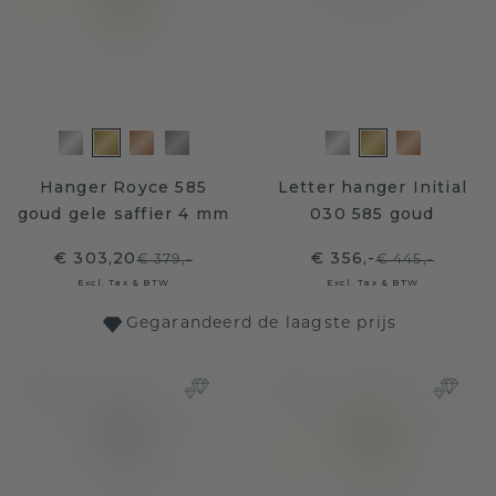
Hanger Royce 585
Letter hanger Initial
goud gele saffier 4 mm
030 585 goud
€ 303,20
€ 356,-
€ 379,-
€ 445,-
Excl. Tax & BTW
Excl. Tax & BTW
Gegarandeerd de laagste prijs