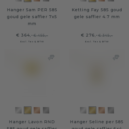
Hanger Sam PER 585
Ketting Fay 585 goud
goud gele saffier 7x5
gele saffier 4.7 mm
mm
€ 364,-
€ 276,-
€ 455,-
€ 345,-
Excl. Tax & BTW
Excl. Tax & BTW
Hanger Lavon RND
Hanger Seline per 585
585 goud gele saffier
goud gele saffier 6x4