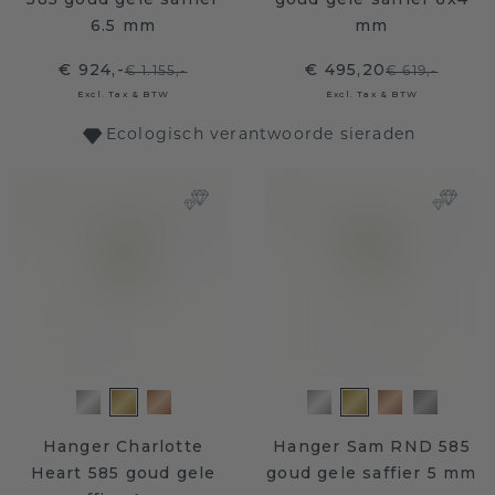
6.5 mm
mm
€ 924,-
€ 495,20
€ 1.155,-
€ 619,-
Excl. Tax & BTW
Excl. Tax & BTW
Ecologisch verantwoorde sieraden
Hanger Charlotte
Hanger Sam RND 585
Heart 585 goud gele
goud gele saffier 5 mm