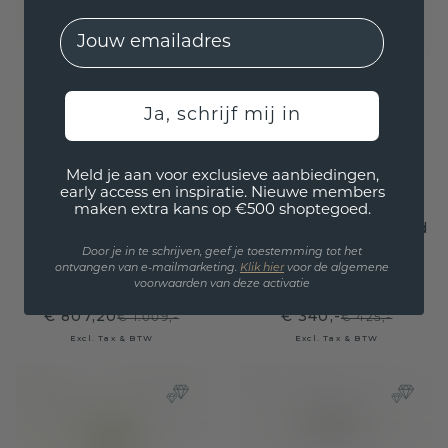
EMail
Ja, schrijf mij in
Meld je aan voor exclusieve aanbiedingen,
early access en inspiratie. Nieuwe members
maken extra kans op €500 shoptegoed.
Hanger Sam EME 585
Hanger Julia 585 goud
goud gele saffier 7x5
gele saffier 5 mm
Door je in te schrijven, geef je toestemming tot het
ontvangen van e-mailmarketing.
Klik hie
r
voor de algemene
mm
voorwaarden van deze activatie
€ 807,20
€ 340,-
€ 1.009,-
€ 425,-
Excl. Tax & BTW
Excl. Tax & BTW