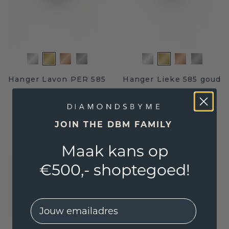
Hanger Lavon PER 585
Hanger Lieke 585 goud
goud robijn 8x6 mm
robijn 4 mm
€ 1.455,20
€ 420,-
€ 1.819,-
€ 525,-
JOIN THE DBM FAMILY
Excl. Tax & BTW
Excl. Tax & BTW
Gratis verzending en 30 dagen retourrecht
Maak kans op
€500,- shoptegoed!
EMail