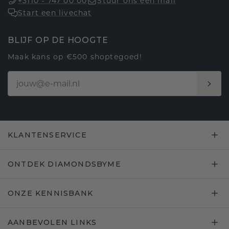
+3110 - 747 00 00
Stuur ons een mail
Start een livechat
BLIJF OP DE HOOGTE
Maak kans op €500 shoptegoed!
KLANTENSERVICE
ONTDEK DIAMONDSBYME
ONZE KENNISBANK
AANBEVOLEN LINKS