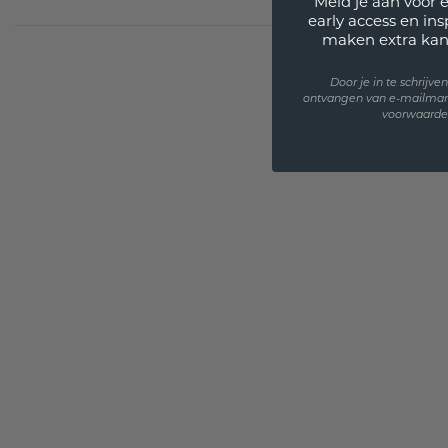
Meld je aan voor 
early access en in
maken extra kan
Door je in te schrijv
ontvangen van e-mailmar
voorwaarden