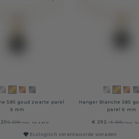
ne 585 goud zwarte parel
Hanger Blanche 585 go
6 mm
parel 6 mm
,20
€ 292,-
€ 209,-
€ 365,-
Excl. Tax & BTW
Excl. T
Ecologisch verantwoorde sieraden