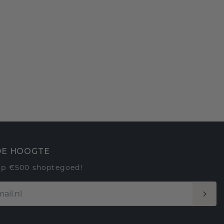
 DE HOOGTE
op €500 shoptegoed!