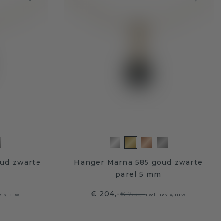
ud zwarte
Hanger Marna 585 goud zwarte
parel 5 mm
€ 204,-
€ 255,-
ax & BTW
Excl. Tax & BTW