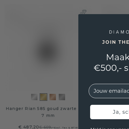
JOIN TH
Maak
€500,- 
EMail
Hanger Rian 585 goud zwarte parel
Hanger An
Ja, sc
7 mm
€ 487,20
€ 343
€ 609,-
Excl. Tax & BTW