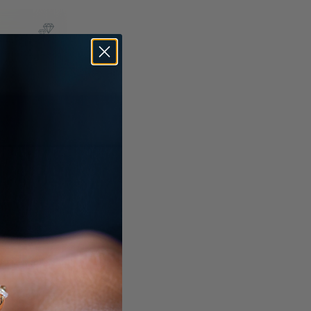
ud zwarte
ax & BTW