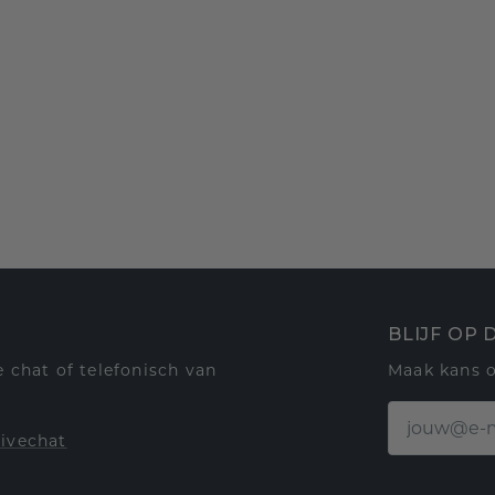
BLIJF OP
 chat of telefonisch van
Maak kans 
livechat