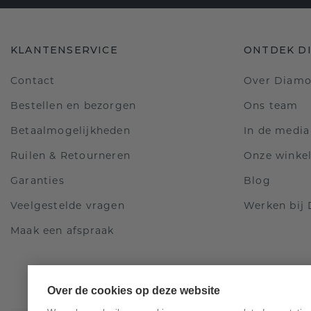
KLANTENSERVICE
ONTDEK D
Contact
Over Diam
Bestellen en bezorgen
Ons team
Betaalmogelijkheden
In de media
Ruilen & Retourneren
Onze winke
Garanties
Blog
Veelgestelde vragen
Werken bij
Maak een afspraak
Over de cookies op deze website