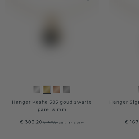
Hanger Kasha 585 goud zwarte
Hanger Sig
parel 5 mm
€ 383,20
€ 167
€ 479,-
Excl. Tax & BTW