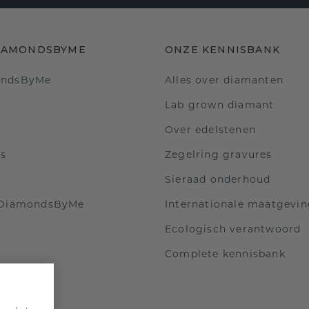
IAMONDSBYME
ONZE KENNISBANK
ondsByMe
Alles over diamanten
Lab grown diamant
Over edelstenen
ls
Zegelring gravures
Sieraad onderhoud
 DiamondsByMe
Internationale maatgevi
Ecologisch verantwoord
Complete kennisbank