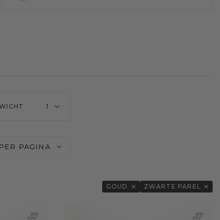
WICHT
1
 PER PAGINA
GOUD
ZWARTE PAREL