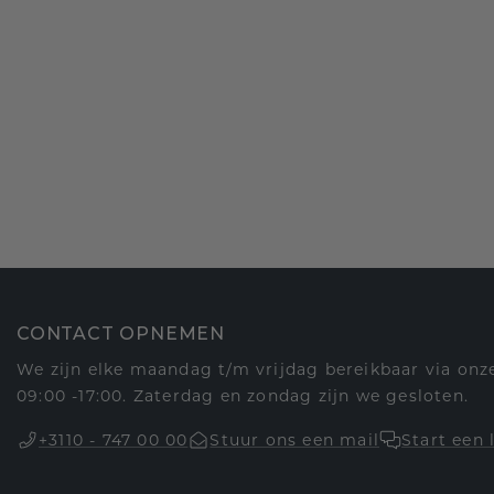
CONTACT OPNEMEN
We zijn elke maandag t/m vrijdag bereikbaar via onze
09:00 -17:00. Zaterdag en zondag zijn we gesloten.
+3110 - 747 00 00
Stuur ons een mail
Start een 