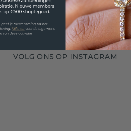
exclusieve aanbiedingen,
spiratie. Nieuwe members
s op €500 shoptegoed.
en, geef je toestemming tot het
keting.
Klik hie
r
voor de algemene
 van deze activatie
VOLG ONS OP INSTAGRAM