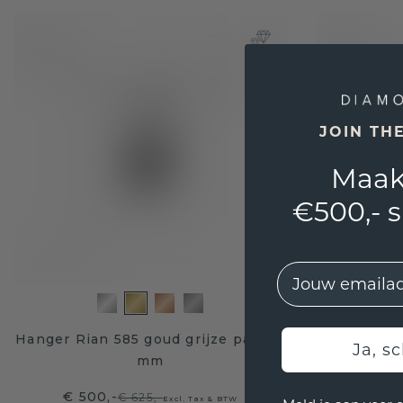
JOIN TH
Maak
€500,- 
EMail
Hanger Rian 585 goud grijze parel 7
Hanger Ann
Ja, sc
mm
€ 500,-
€ 343
€ 625,-
Excl. Tax & BTW