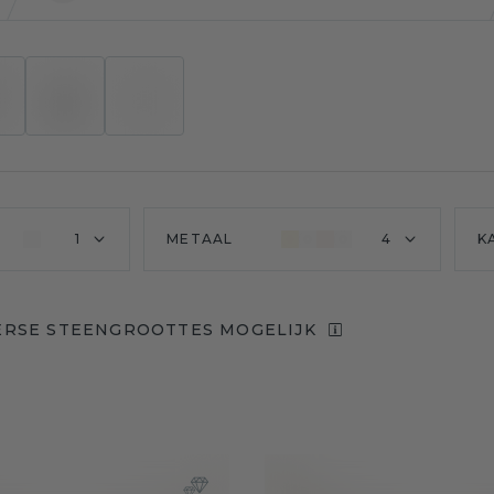
1
METAAL
4
K
ERSE STEENGROOTTES MOGELIJK