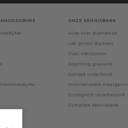
IAMONDSBYME
ONZE KENNISBANK
ondsByMe
Alles over diamanten
Lab grown diamant
Over edelstenen
ls
Zegelring gravures
Sieraad onderhoud
 DiamondsByMe
Internationale maatgevi
Ecologisch verantwoord
Complete kennisbank