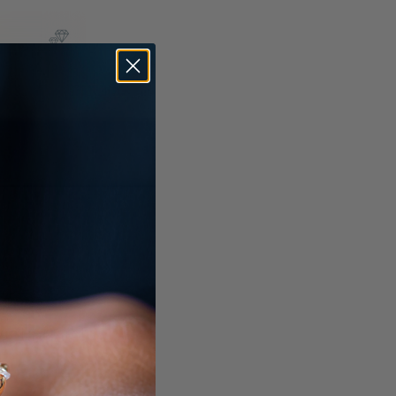
grijze parel
ax & BTW