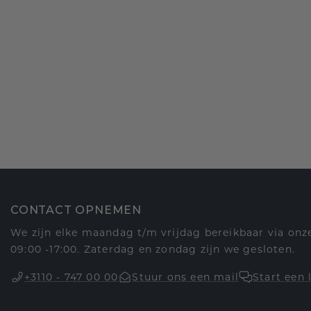
CONTACT OPNEMEN
We zijn elke maandag t/m vrijdag bereikbaar via onze
09:00 -17:00. Zaterdag en zondag zijn we gesloten.
+3110 - 747 00 00
Stuur ons een mail
Start een 