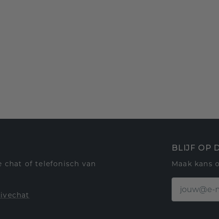
BLIJF OP
 chat of telefonisch van
Maak kans 
livechat