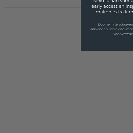
Meld je aan voor 
early access en in
maken extra kan
Door je in te schrijv
ontvangen van e-mailmar
voorwaarden