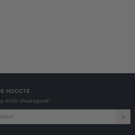
 DE HOOGTE
op €500 shoptegoed!