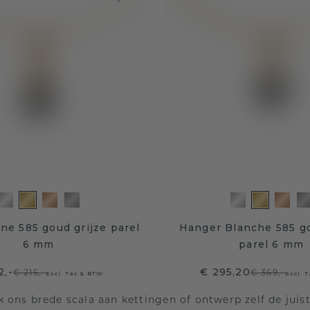
ne 585 goud grijze parel
Hanger Blanche 585 go
6 mm
parel 6 mm
2,-
€ 295,20
€ 215,-
€ 369,-
Excl. Tax & BTW
Excl. 
 ons brede scala aan kettingen of ontwerp zelf de juis