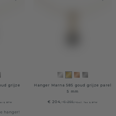
ud grijze
Hanger Marna 585 goud grijze parel
5 mm
€ 204,-
€ 255,-
Tax & BTW
Excl. Tax & BTW
te hanger!