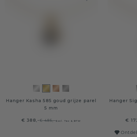
Hanger Kasha 585 goud grijze parel
Hanger Sig
5 mm
€ 388,-
€ 17
€ 485,-
Excl. Tax & BTW
Ontdek