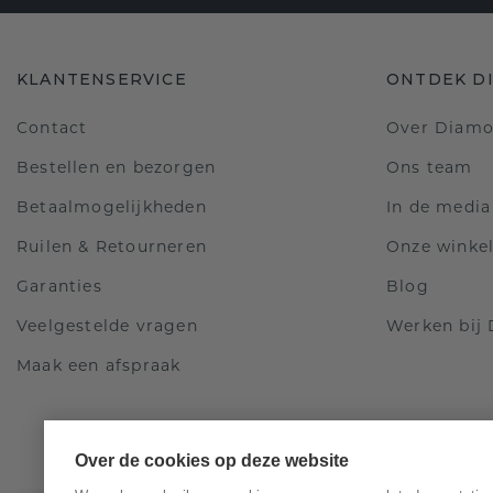
KLANTENSERVICE
ONTDEK D
Contact
Over Diam
Bestellen en bezorgen
Ons team
Betaalmogelijkheden
In de media
Ruilen & Retourneren
Onze winke
Garanties
Blog
Veelgestelde vragen
Werken bij
Maak een afspraak
Over de cookies op deze website