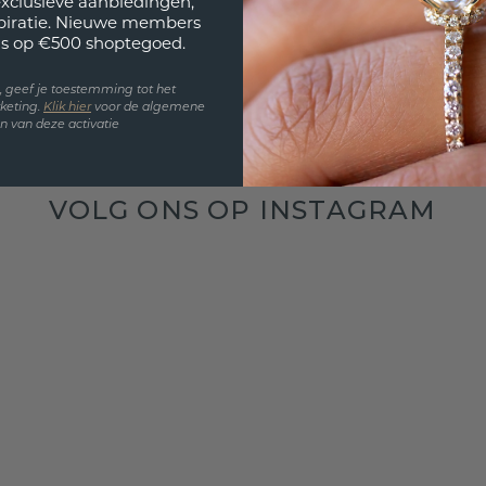
exclusieve aanbiedingen,
spiratie. Nieuwe members
s op €500 shoptegoed.
en, geef je toestemming tot het
keting.
Klik hie
r
voor de algemene
 van deze activatie
VOLG ONS OP INSTAGRAM