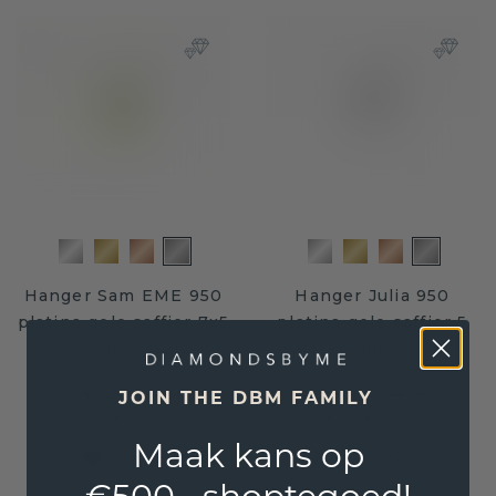
Hanger Sam EME 950
Hanger Julia 950
platina gele saffier 7x5
platina gele saffier 5
mm
mm
€ 847,20
€ 380,-
€ 1.059,-
€ 475,-
JOIN THE DBM FAMILY
Excl. Tax & BTW
Excl. Tax & BTW
Maak kans op
Ecologisch verantwoorde sieraden