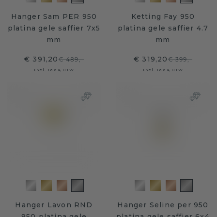
Hanger Sam PER 950
Ketting Fay 950
platina gele saffier 7x5
platina gele saffier 4.7
mm
mm
€ 391,20
€ 319,20
€ 489,-
€ 399,-
Excl. Tax & BTW
Excl. Tax & BTW
Hanger Lavon RND
Hanger Seline per 950
950 platina gele
platina gele saffier 6x4