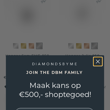
Hanger Sam EME 950
Hanger Julia 950
platina granaat 7x5
platina granaat 5 mm
mm
€ 231,20
JOIN THE DBM FAMILY
€ 289,-
€ 236,-
€ 295,-
Excl. Tax & BTW
Excl. Tax & BTW
Maak kans op
Wij vervaardigen ook uw eigen, unieke ontwerp!
€500,- shoptegoed!