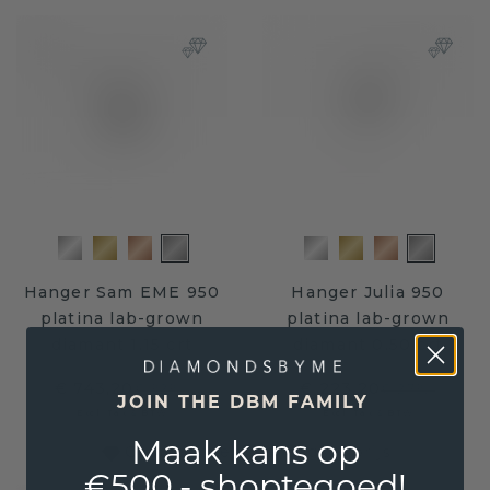
Hanger Sam EME 950
Hanger Julia 950
platina lab-grown
platina lab-grown
diamant 1.15 crt
diamant 0.50 crt
€ 743,20
€ 223,20
€ 929,-
€ 279,-
JOIN THE DBM FAMILY
Excl. Tax & BTW
Excl. Tax & BTW
Maak kans op
Gegarandeerd de laagste prijs
€500,- shoptegoed!