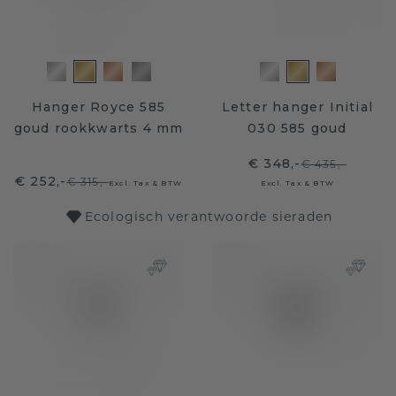
Hanger Royce 585
Letter hanger Initial
goud rookkwarts 4 mm
030 585 goud
€ 348,-
€ 435,-
€ 252,-
€ 315,-
Excl. Tax & BTW
Excl. Tax & BTW
Ecologisch verantwoorde sieraden