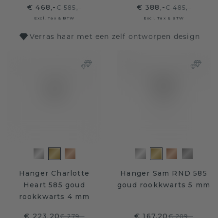
€ 468,-
€ 388,-
€ 585,-
€ 485,-
Excl. Tax & BTW
Excl. Tax & BTW
Verras haar met een zelf ontworpen design
Hanger Charlotte
Hanger Sam RND 585
Heart 585 goud
goud rookkwarts 5 mm
rookkwarts 4 mm
€ 223,20
€ 167,20
€ 279,-
€ 209,-