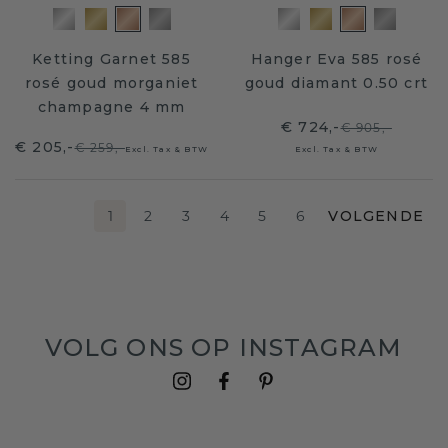
Ketting Garnet 585
Hanger Eva 585 rosé
rosé goud morganiet
goud diamant 0.50 crt
champagne 4 mm
€ 724,-
€ 905,-
€ 205,-
€ 259,-
Excl. Tax & BTW
Excl. Tax & BTW
1
2
3
4
5
6
VOLGENDE
VOLG ONS OP INSTAGRAM