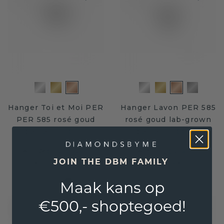
Hanger Toi et Moi PER
Hanger Lavon PER 585
PER 585 rosé goud
rosé goud lab-grown
diamant 1.10 crt
diamant 1.00 crt
€ 1.740,-
€ 655,20
€ 2.175,-
€ 819,-
JOIN THE DBM FAMILY
Excl. Tax & BTW
Excl. Tax & BTW
Levenslange garantie
Maak kans op
€500,- shoptegoed!