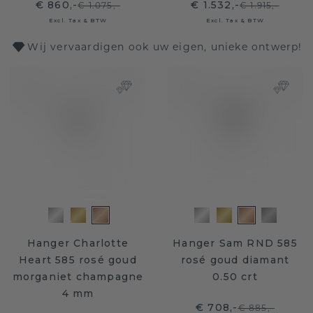
€ 860,-
€ 1.532,-
€ 1.075,-
€ 1.915,-
Excl. Tax & BTW
Excl. Tax & BTW
Wij vervaardigen ook uw eigen, unieke ontwerp!
Hanger Charlotte
Hanger Sam RND 585
Heart 585 rosé goud
rosé goud diamant
morganiet champagne
0.50 crt
4 mm
€ 708,-
€ 885,-