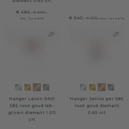
diamant 0.65 crt
€ 484,-
€ 605,-
€ 540,-
€ 675,-
Excl. Tax & BTW
Excl. Tax & BTW
Hanger Lavon RND
Hanger Seline per 585
585 rosé goud lab-
rosé goud diamant
grown diamant 1.00
0.65 crt
crt