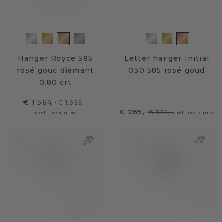
Hanger Royce 585
Letter hanger Initial
rosé goud diamant
030 585 rosé goud
0.80 crt
€ 1.564,-
€ 1.955,-
€ 285,-
€ 335,-
Excl. Tax & BTW
Excl. Tax & BTW