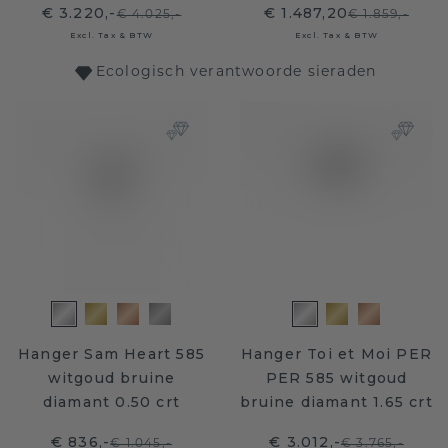
€ 3.220,-
€ 1.487,20
€ 4.025,-
€ 1.859,-
Excl. Tax & BTW
Excl. Tax & BTW
Ecologisch verantwoorde sieraden
Hanger Sam Heart 585
Hanger Toi et Moi PER
witgoud bruine
PER 585 witgoud
diamant 0.50 crt
bruine diamant 1.65 crt
€ 836,-
€ 3.012,-
€ 1.045,-
€ 3.765,-