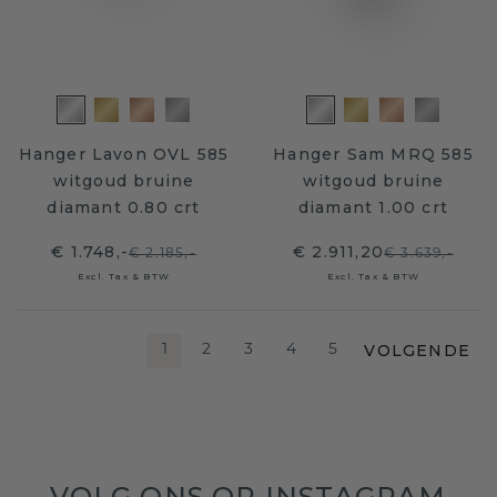
Hanger Lavon OVL 585
Hanger Sam MRQ 585
witgoud bruine
witgoud bruine
diamant 0.80 crt
diamant 1.00 crt
€ 1.748,-
€ 2.911,20
€ 2.185,-
€ 3.639,-
Excl. Tax & BTW
Excl. Tax & BTW
VOLGENDE
1
2
3
4
5
VOLG ONS OP INSTAGRAM