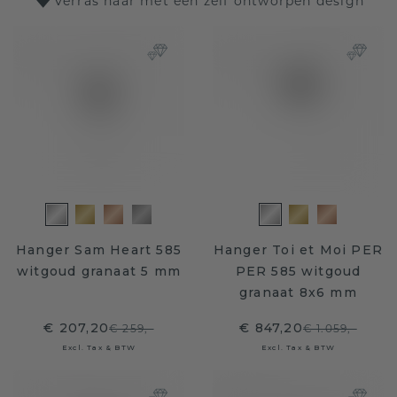
Verras haar met een zelf ontworpen design
Hanger Sam Heart 585
Hanger Toi et Moi PER
witgoud granaat 5 mm
PER 585 witgoud
granaat 8x6 mm
€ 207,20
€ 847,20
€ 259,-
€ 1.059,-
Excl. Tax & BTW
Excl. Tax & BTW