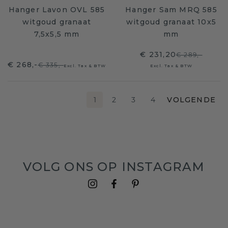
Hanger Lavon OVL 585
Hanger Sam MRQ 585
witgoud granaat
witgoud granaat 10x5
7,5x5,5 mm
mm
€ 231,20
€ 289,-
€ 268,-
€ 335,-
Excl. Tax & BTW
Excl. Tax & BTW
1
2
3
4
VOLGENDE
VOLG ONS OP INSTAGRAM