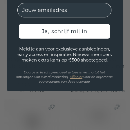
EMail
Ja, schrijf mij in
Meld je aan voor exclusieve aanbiedingen,
early access en inspiratie. Nieuwe members
Hanger Sam EME 585
Hanger Julia 585
maken extra kans op €500 shoptegoed.
witgoud granaat 7x5
witgoud granaat 5 mm
mm
Door je in te schrijven, geef je toestemming tot het
ontvangen van e-mailmarketing.
Klik hie
r
voor de algemene
voorwaarden van deze activatie
€ 220,-
€ 275,-
€ 212,-
€ 265,-
Excl. Tax & BTW
Excl. Tax & BTW