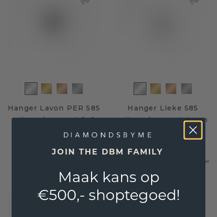
Hanger Lavon PER 585
Hanger Lieke 585
witgoud granaat 8x6
witgoud granaat 4 mm
mm
€ 279,20
€ 349,-
JOIN THE DBM FAMILY
€ 284,-
€ 355,-
Excl. Tax & BTW
Excl. Tax & BTW
Maak kans op
Levenslange garantie
€500,- shoptegoed!