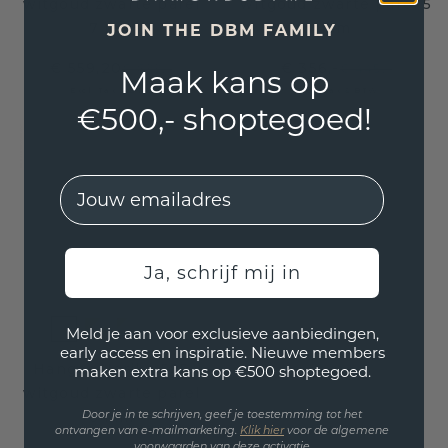
witgoud zwarte parel
witgoud zwarte parel 5
7 mm
mm
JOIN THE DBM FAMILY
€ 559,20
€ 356,-
€ 699,-
€ 445,-
Maak kans op
Excl. Tax & BTW
Excl. Tax & BTW
€500,- shoptegoed!
EMail
Ja, schrijf mij in
Meld je aan voor exclusieve aanbiedingen,
early access en inspiratie. Nieuwe members
Hanger Noriko 585
maken extra kans op €500 shoptegoed.
witgoud zwarte parel
6 mm
Door je in te schrijven, geef je toestemming tot het
ontvangen van e-mailmarketing.
Klik hie
r
voor de algemene
voorwaarden van deze activatie