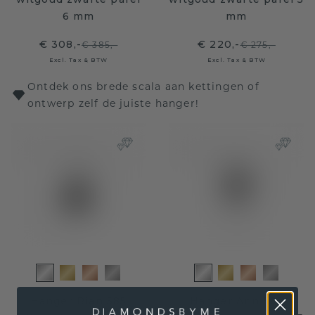
6 mm
mm
€ 308,-
€ 220,-
€ 385,-
€ 275,-
Excl. Tax & BTW
Excl. Tax & BTW
Ontdek ons brede scala aan kettingen of
ontwerp zelf de juiste hanger!
Hanger Rian 585
Hanger Ann 585