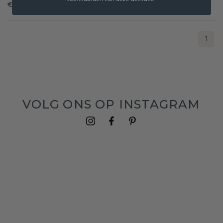
€ 540,-
€ 675,-
Excl. Tax & BTW
1
VOLG ONS OP INSTAGRAM