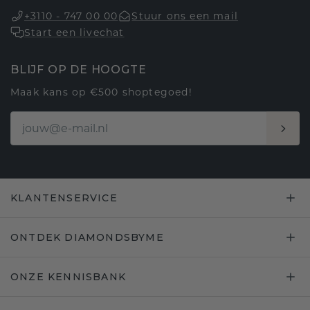
+3110 - 747 00 00
Stuur ons een mail
Start een livechat
BLIJF OP DE HOOGTE
Maak kans op €500 shoptegoed!
KLANTENSERVICE
ONTDEK DIAMONDSBYME
ONZE KENNISBANK