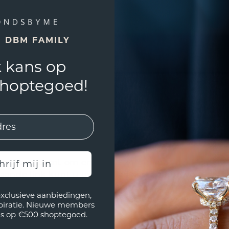
n weerspiegelen uw unieke stijl en dierbare momen
 u een proactieve stap om ervoor te zorgen dat u
E DBM FAMILY
ET VERVAARDIGD DOOR DIAMONDSBYME
 kans op
j voeren de onderhoudsbeurt alleen uit op sieraden
at wij geen garantie kunnen geven op sieraden die 
shoptegoed!
 DiamondsByMe sieraad door een andere goudsmid 
 die niet naar wens is gegaan? Helaas heeft u dan 
bekijken we graag voor u of we het sieraad kunnen h
llen.
 VOOR SERVICEBEURT
 de stap neemt om ervoor te zorgen dat uw DiamondsB
hrijf mij in
aande link kunt u uw sieraad aanmelden voor een 
 u de benodigde informatie ontvangt om uw sieraad n
exclusieve aanbiedingen,
ak in te plannen om het sieraad af te geven in onz
spiratie. Nieuwe members
s op €500 shoptegoed.
anmelden voor onderhoudsbeurt