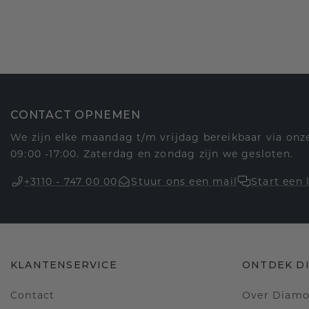
CONTACT OPNEMEN
We zijn elke maandag t/m vrijdag bereikbaar via onze
09:00 -17:00. Zaterdag en zondag zijn we gesloten.
+3110 - 747 00 00
Stuur ons een mail
Start een 
KLANTENSERVICE
ONTDEK D
Contact
Over Diam