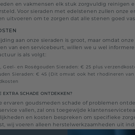
eden en vakmensen elk stuk zorgvuldig reinigen en 
steld. Voor sieraden met edelstenen zullen onze
en uitvoeren om te zorgen dat alle stenen goed vast
OSTEN
jding aan onze sieraden is groot, maar omdat on
ren van een servicebeurt, willen we u wel informer
uctuur is als volgt:
a, Geel- en Roségouden Sieraden: € 25 plus verzendkos
den Sieraden: € 45 (Dit omvat ook het rhodineren van d
dkosten
E EXTRA SCHADE ONTDEKKEN?
e ervaren goudsmeden schade of problemen ontdek
service vallen, zal ons toegewijde klantenservicet
ijkheden en kosten bespreken om specifieke zorge
t, wij voeren alleen herstelwerkzaamheden uit ind