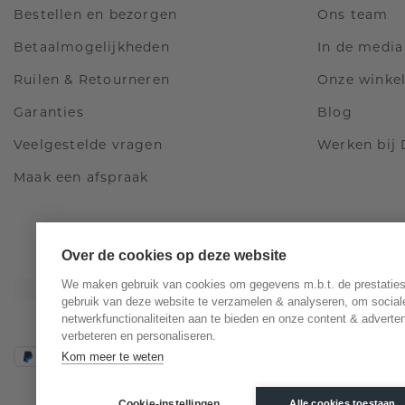
Bestellen en bezorgen
Ons team
Betaalmogelijkheden
In de media
Ruilen & Retourneren
Onze winke
Garanties
Blog
Veelgestelde vragen
Werken bij
Maak een afspraak
Over de cookies op deze website
We maken gebruik van cookies om gegevens m.b.t. de prestaties
gebruik van deze website te verzamelen & analyseren, om social
netwerkfunctionaliteiten aan te bieden en onze content & adverten
verbeteren en personaliseren.
Kom meer te weten
Cookie-instellingen
Alle cookies toestaan