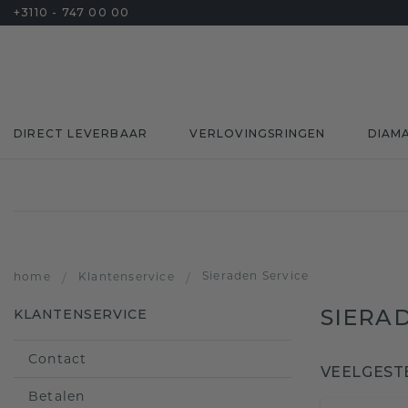
+3110 - 747 00 00
DIRECT LEVERBAAR
VERLOVINGSRINGEN
DIAM
Sieraden Service
home
/
Klantenservice
/
SIERA
KLANTENSERVICE
Contact
VEELGEST
Betalen