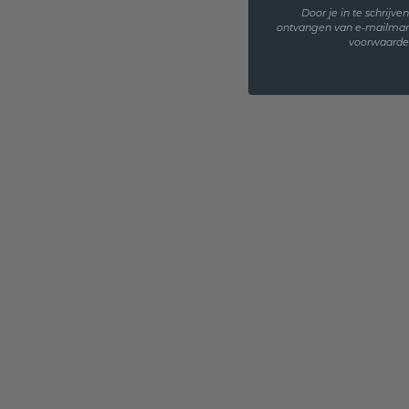
Door je in te schrijv
ontvangen van e-mailmar
voorwaarden