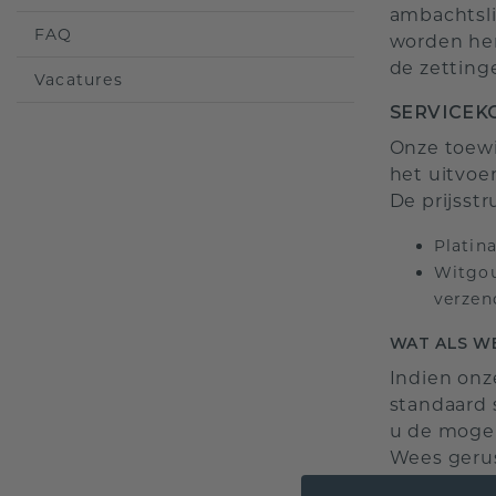
ambachtsli
FAQ
worden her
de zetting
Vacatures
SERVICEK
Onze toewi
het uitvoe
De prijsstr
Platin
Witgou
verzen
WAT ALS W
Indien onz
standaard 
u de mogel
Wees gerus