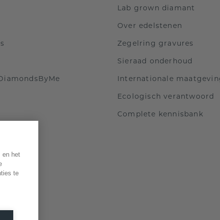
Lab grown diamant
Over edelstenen
ls
Zegelring gravures
Sieraad onderhoud
 DiamondsByMe
Internationale maatgevi
Ecologisch verantwoord
Complete kennisbank
 en het
e
ties te