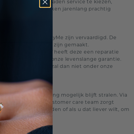
ten. Door onze sieraden service te kiezen,
w gekoesterde stukken jarenlang prachtig
 die door DiamondsByMe zijn vervaardigd. De
door andere partijen zijn gemaakt.
laten aanpassen of heeft deze een reparatie
geen recht meer op onze levenslange garantie.
erstellen, maar dit zal dan niet onder onze
yMe sieraad zo lang mogelijk blijft stralen. Via
servicebeurt. Ons customer care team zorgt
aar ons te verzenden of als u dat liever wilt, om
e showroom.