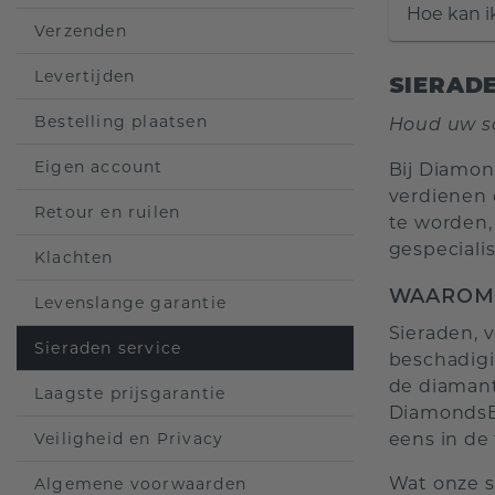
Hoe kan ik
Verzenden
Levertijden
SIERAD
Bestelling plaatsen
Houd uw sc
Eigen account
Bij Diamon
verdienen 
Retour en ruilen
te worden,
gespeciali
Klachten
WAAROM 
Levenslange garantie
Sieraden, 
Sieraden service
beschadigi
de diamant
Laagste prijsgarantie
DiamondsBy
Veiligheid en Privacy
eens in de
Wat onze s
Algemene voorwaarden