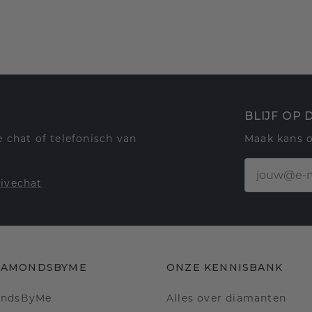
BLIJF OP
 chat of telefonisch van
Maak kans 
livechat
IAMONDSBYME
ONZE KENNISBANK
ondsByMe
Alles over diamanten