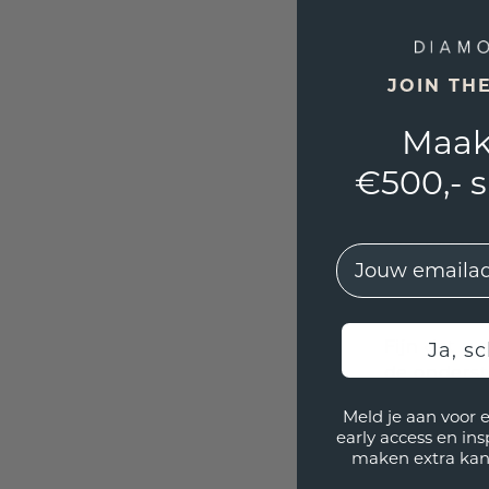
Uw sierade
onderneemt
blijven.
JOIN TH
SIERAAD NI
Maak
Let op: wi
reden is d
€500,- 
Heeft u uw
uitgevoerd
Uiteraard 
EMail
garantie va
AANMELDEN
Fijn dat u
Ja, sc
de onderst
ervoor dat
Meld je aan voor 
een afspra
early access en in
maken extra kan
Sieraad a