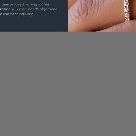
en, geef je toestemming tot het
keting.
Klik hie
r
voor de algemene
 van deze activatie
VOLG ONS OP INSTAGRAM