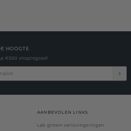
 DE HOOGTE
op €500 shoptegoed!
AANBEVOLEN LINKS
Lab grown verlovingsringen