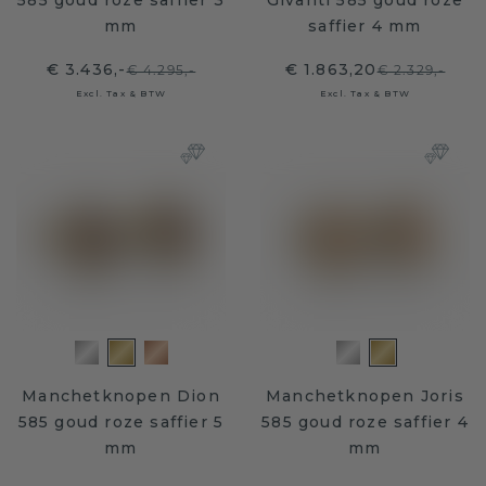
585 goud roze saffier 3
Givanti 585 goud roze
mm
saffier 4 mm
€ 3.436,-
€ 1.863,20
€ 4.295,-
€ 2.329,-
Excl. Tax & BTW
Excl. Tax & BTW
Manchetknopen Dion
Manchetknopen Joris
585 goud roze saffier 5
585 goud roze saffier 4
mm
mm