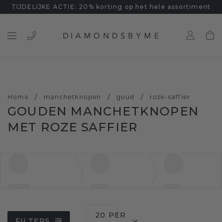
TIJDELIJKE ACTIE: 20% korting op het hele assortiment
/
/
/
Home
manchetknopen
goud
roze-saffier
GOUDEN MANCHETKNOPEN
MET ROZE SAFFIER
20 PER
FILTERS