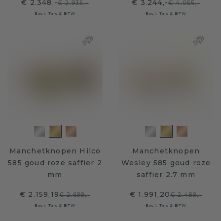
€ 2.348,-
€ 3.244,-
€ 2.935,-
€ 4.055,-
Excl. Tax & BTW
Excl. Tax & BTW
Manchetknopen Hilco
Manchetknopen
585 goud roze saffier 2
Wesley 585 goud roze
mm
saffier 2.7 mm
€ 2.159,19
€ 1.991,20
€ 2.699,-
€ 2.489,-
Excl. Tax & BTW
Excl. Tax & BTW