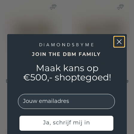
JOIN THE DBM FAMILY
Maak kans op
Manchetknopen
Manchetknopen
€500,- shoptegoed!
Demian 585 goud roze
Richano 585 goud roze
saffier 2.2 mm
saffier 1.2 mm
EMail
€ 1.660,-
€ 2.231,19
€ 2.075,-
€ 2.789,-
Excl. Tax & BTW
Excl. Tax & BTW
Ja, schrijf mij in