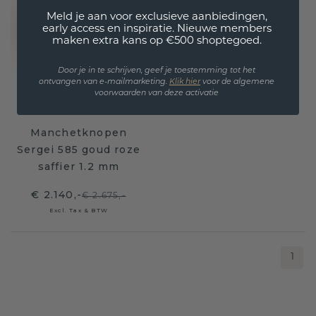
Meld je aan voor exclusieve aanbiedingen,
early access en inspiratie. Nieuwe members
maken extra kans op €500 shoptegoed.
Door je in te schrijven, geef je toestemming tot het
ontvangen van e-mailmarketing.
Klik hie
r
voor de algemene
voorwaarden van deze activatie
Manchetknopen
Sergei 585 goud roze
saffier 1.2 mm
€ 2.140,-
€ 2.675,-
Excl. Tax & BTW
1