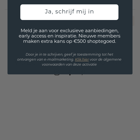
Excl. Tax & BTW
Excl. Tax & BTW
Ja, schrijf mij in
1
Meld je aan voor exclusieve aanbiedingen,
early access en inspiratie. Nieuwe members
maken extra kans op €500 shoptegoed.
Door je in te schrijven, geef je toestemming tot het
VOLG ONS OP INSTAGRAM
ontvangen van e-mailmarketing.
Klik hie
r
voor de algemene
voorwaarden van deze activatie