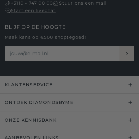
+3110 - 747 00 00
Stuur ons een mail
Start een livechat
BLIJF OP DE HOOGTE
Maak kans op €500 shoptegoed!
KLANTENSERVICE
ONTDEK DIAMONDSBYME
ONZE KENNISBANK
AANBEVOLEN LINKS