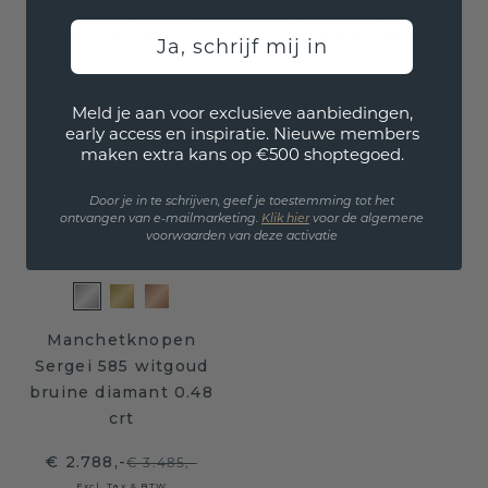
€ 2.071,19
€ 2.935,20
€ 2.589,-
€ 3.669,-
Excl. Tax & BTW
Excl. Tax & BTW
Ja, schrijf mij in
Meld je aan voor exclusieve aanbiedingen,
early access en inspiratie. Nieuwe members
maken extra kans op €500 shoptegoed.
Door je in te schrijven, geef je toestemming tot het
ontvangen van e-mailmarketing.
Klik hie
r
voor de algemene
voorwaarden van deze activatie
Manchetknopen
Sergei 585 witgoud
bruine diamant 0.48
crt
€ 2.788,-
€ 3.485,-
Excl. Tax & BTW