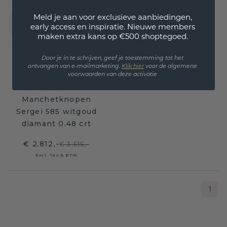
Meld je aan voor exclusieve aanbiedingen,
early access en inspiratie. Nieuwe members
maken extra kans op €500 shoptegoed.
Door je in te schrijven, geef je toestemming tot het
ontvangen van e-mailmarketing.
Klik hie
r
voor de algemene
voorwaarden van deze activatie
Manchetknopen
Sergei 585 witgoud
diamant 0.48 crt
€ 2.812,-
€ 3.515,-
Excl. Tax & BTW
1