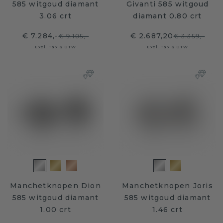
585 witgoud diamant
Givanti 585 witgoud
3.06 crt
diamant 0.80 crt
€ 7.284,-
€ 2.687,20
€ 9.105,-
€ 3.359,-
Excl. Tax & BTW
Excl. Tax & BTW
Manchetknopen Dion
Manchetknopen Joris
585 witgoud diamant
585 witgoud diamant
1.00 crt
1.46 crt