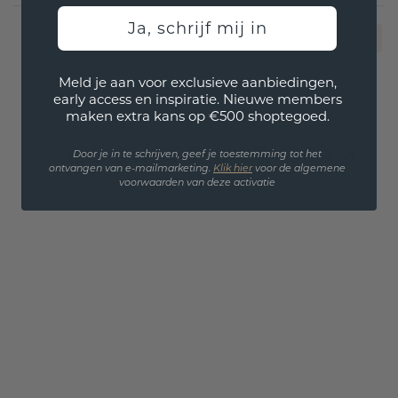
Ja, schrijf mij in
1
Meld je aan voor exclusieve aanbiedingen,
early access en inspiratie. Nieuwe members
maken extra kans op €500 shoptegoed.
VOLG ONS OP INSTAGRAM
Door je in te schrijven, geef je toestemming tot het
ontvangen van e-mailmarketing.
Klik hie
r
voor de algemene
voorwaarden van deze activatie