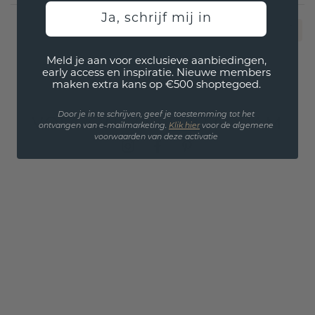
Ja, schrijf mij in
1
Meld je aan voor exclusieve aanbiedingen,
early access en inspiratie. Nieuwe members
maken extra kans op €500 shoptegoed.
Door je in te schrijven, geef je toestemming tot het
VOLG ONS OP INSTAGRAM
ontvangen van e-mailmarketing.
Klik hie
r
voor de algemene
voorwaarden van deze activatie