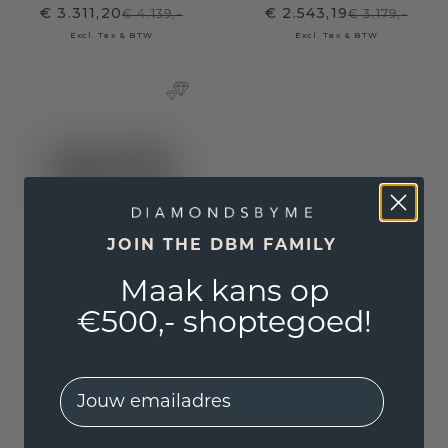
€ 3.311,20
€ 2.543,19
€ 4.139,-
€ 3.179,-
Excl. Tax & BTW
Excl. Tax & BTW
JOIN THE DBM FAMILY
Maak kans op
Manchetknopen
€500,- shoptegoed!
Demian 585 witgoud
rhodoliet 2.2 mm
EMail
€ 1.940,-
€ 2.425,-
Excl. Tax & BTW