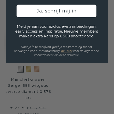
€ 1.959,20
€ 2.708,-
€ 2.449,-
€ 3.385,-
Excl. Tax & BTW
Excl. Tax & BTW
Ja, schrijf mij in
Meld je aan voor exclusieve aanbiedingen,
early access en inspiratie. Nieuwe members
maken extra kans op €500 shoptegoed.
Door je in te schrijven, geef je toestemming tot het
ontvangen van e-mailmarketing.
Klik hie
r
voor de algemene
voorwaarden van deze activatie
Manchetknopen
Sergei 585 witgoud
zwarte diamant 0.576
crt
€ 2.575,19
€ 3.219,-
Excl. Tax & BTW