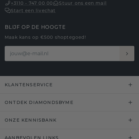
+3110 - 747 00 00
Stuur ons een mail
Start een livechat
BLIJF OP DE HOOGTE
Maak kans op €500 shoptegoed!
KLANTENSERVICE
ONTDEK DIAMONDSBYME
ONZE KENNISBANK
AANBEVOLEN LINKS