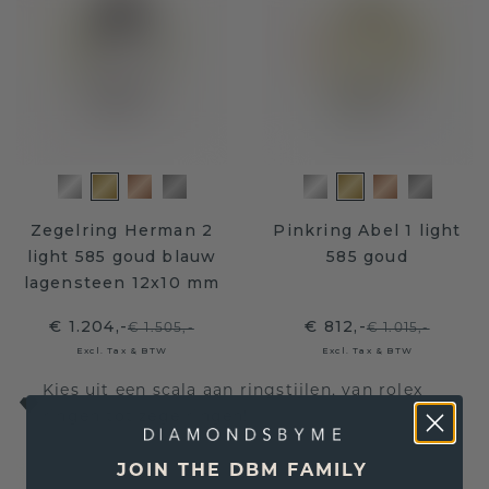
Zegelring Herman 2
Pinkring Abel 1 light
light 585 goud blauw
585 goud
lagensteen 12x10 mm
€ 1.204,-
€ 812,-
€ 1.505,-
€ 1.015,-
Excl. Tax & BTW
Excl. Tax & BTW
Kies uit een scala aan ringstijlen, van rolex
ringen tot zegelringen!
JOIN THE DBM FAMILY