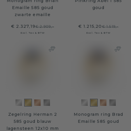
Monogram ring Brian
Pinkring Abel 1 585
Emaille 585 goud
goud
zwarte emaille
€ 2.327,19
€ 1.215,20
€ 2.909,-
€ 1.519,-
Excl. Tax & BTW
Excl. Tax & BTW
Zegelring Herman 2
Monogram ring Brad
585 goud blauw
Emaille 585 goud
lagensteen 12x10 mm