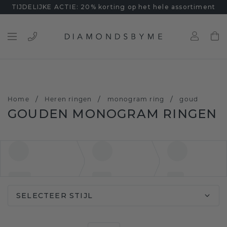
TIJDELIJKE ACTIE: 20% korting op het hele assortiment
/
/
/
Home
Heren ringen
monogram ring
goud
GOUDEN MONOGRAM RINGEN
SELECTEER STIJL