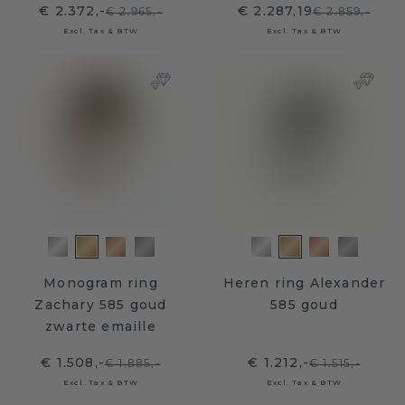
€ 2.372,-
€ 2.287,19
€ 2.965,-
€ 2.859,-
Excl. Tax & BTW
Excl. Tax & BTW
Monogram ring
Heren ring Alexander
Zachary 585 goud
585 goud
zwarte emaille
€ 1.508,-
€ 1.212,-
€ 1.885,-
€ 1.515,-
Excl. Tax & BTW
Excl. Tax & BTW