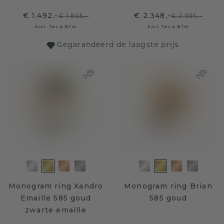
€ 1.492,-
€ 2.348,-
€ 1.865,-
€ 2.935,-
Excl. Tax & BTW
Excl. Tax & BTW
Gegarandeerd de laagste prijs
Monogram ring Xandro
Monogram ring Brian
Emaille 585 goud
585 goud
zwarte emaille