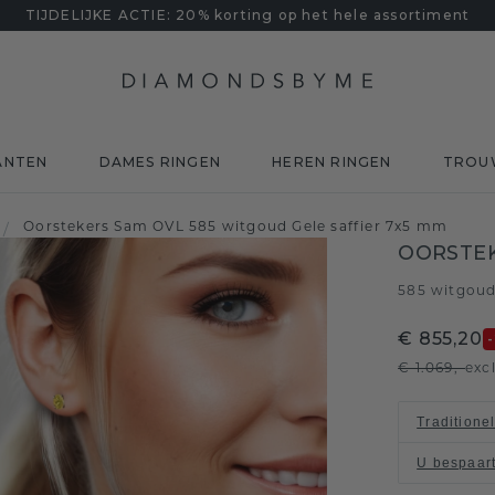
TIJDELIJKE ACTIE: 20% korting op het hele assortiment
ANTEN
DAMES RINGEN
HEREN RINGEN
TROU
Oorstekers Sam OVL 585 witgoud Gele saffier 7x5 mm
/
OORSTEK
585 witgou
€ 855,20
€ 1.069,-
exc
Traditione
U bespaar