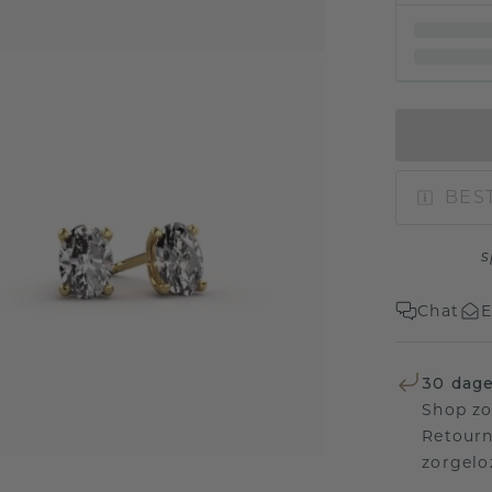
BEST
s
Chat
E
30 dage
Shop zo
Retourn
zorgelo