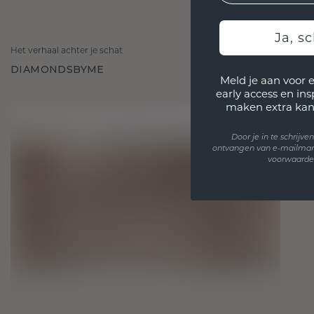
Ja, sc
Het verhaal achter je schat
DIAMONDSBYME
Meld je aan voor 
early access en in
maken extra kan
Door je in te schrijv
ontvangen van e-mailmar
voorwaarden