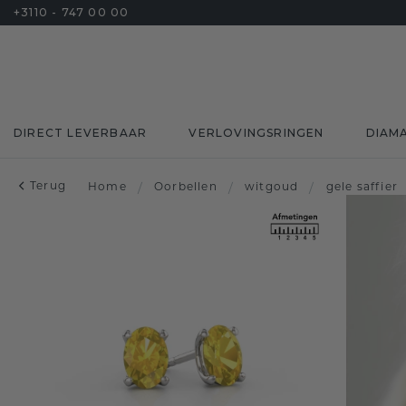
+3110 - 747 00 00
DIRECT LEVERBAAR
VERLOVINGSRINGEN
DIAM
Terug
Home
/
Oorbellen
/
witgoud
/
gele saffier