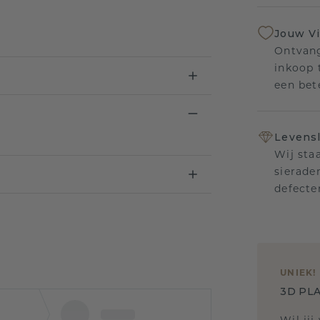
Jouw V
Ontvang
inkoop t
een bet
Levensl
Wij sta
sierade
defecte
UNIEK
!
3D PLA