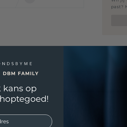
Wil jij
past? 
E DBM FAMILY
 kans op
shoptegoed!