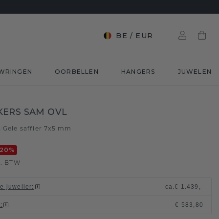
BE
/
EUR
WRINGEN
OORBELLEN
HANGERS
JUWELEN
ERS SAM OVL
d
Gele saffier 7x5 mm
/
-20
%
l. BTW
le juwelier
:
ca.
€ 1.439,-
t
:
€ 583,80