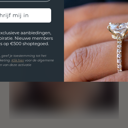
hrijf mij in
exclusieve aanbiedingen,
spiratie. Nieuwe members
s op €500 shoptegoed.
en, geef je toestemming tot het
keting.
Klik hie
r
voor de algemene
 van deze activatie