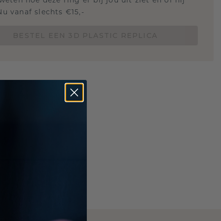
 weten hoe deze ring er bij jou uit ziet en of hij
Nu vanaf slechts €15,-
BESTEL EEN 3D PLASTIC REPLICA