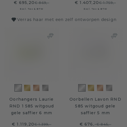
€ 695,20
€ 1.407,20
€ 869,-
€ 1.759,-
Excl. Tax & BTW
Excl. Tax & BTW
Verras haar met een zelf ontworpen design
Oorhangers Laurie
Oorbellen Lavon RND
RND 1 585 witgoud
585 witgoud gele
gele saffier 6 mm
saffier 5 mm
€ 1.119,20
€ 676,-
€ 1.399,-
€ 845,-