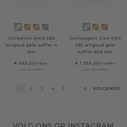
Oorbellen Amie 585
Oorhangers Cleo PER
witgoud gele saffier 4
585 witgoud gele
mm
saffier 8x6 mm
€ 663,20
€ 1.359,20
€ 829,-
€ 1.699,-
Excl. Tax & BTW
Excl. Tax & BTW
1
2
3
4
5
…
8
VOLGENDE
VOLG ONS OP INSTAGRAM