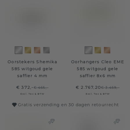
Oorstekers Shemika
Oorhangers Cleo EME
585 witgoud gele
585 witgoud gele
saffier 4 mm
saffier 8x6 mm
€ 372,-
€ 2.767,20
€ 465,-
€ 3.459,-
Excl. Tax & BTW
Excl. Tax & BTW
Gratis verzending en 30 dagen retourrecht