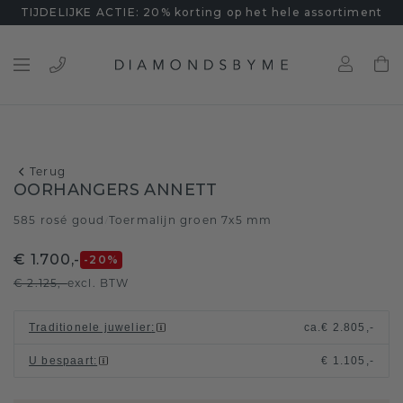
TIJDELIJKE ACTIE: 20% korting op het hele assortiment
Terug
OORHANGERS ANNETT
585 rosé goud
Toermalijn groen 7x5 mm
/
€ 1.700,-
-20
%
€ 2.125,-
excl. BTW
Traditionele juwelier
:
ca.
€ 2.805,-
U bespaart
:
€ 1.105,-