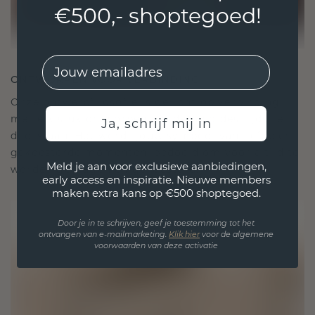
€500,- shoptegoed!
EMail
ONTWORPEN VOOR VERBINDING
Onze ontwerpfilosofie is gericht op verbinding,
met elk stuk ontworpen om de tand des tijds te
Ja, schrijf mij in
doorstaan. Het wordt jouw symbool van liefde en
gekoesterde momenten, bedoeld om voor altijd te
Meld je aan voor exclusieve aanbiedingen,
worden gedragen en gekoesterd.
early access en inspiratie. Nieuwe members
maken extra kans op €500 shoptegoed.
Door je in te schrijven, geef je toestemming tot het
ontvangen van e-mailmarketing.
Klik hie
r
voor de algemene
voorwaarden van deze activatie