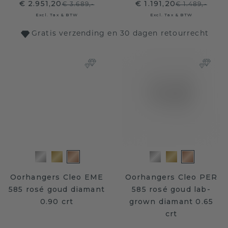
€ 2.951,20
€ 1.191,20
€ 3.689,-
€ 1.489,-
Excl. Tax & BTW
Excl. Tax & BTW
Gratis verzending en 30 dagen retourrecht
Oorhangers Cleo EME
Oorhangers Cleo PER
585 rosé goud diamant
585 rosé goud lab-
0.90 crt
grown diamant 0.65
crt