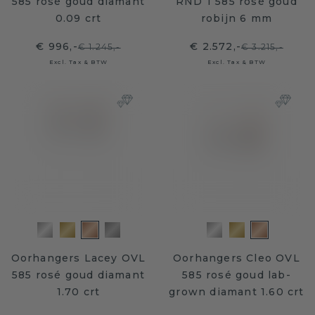
585 rosé goud diamant
RND 1 585 rosé goud
0.09 crt
robijn 6 mm
€ 996,-
€ 2.572,-
€ 1.245,-
€ 3.215,-
Excl. Tax & BTW
Excl. Tax & BTW
Oorhangers Lacey OVL
Oorhangers Cleo OVL
585 rosé goud diamant
585 rosé goud lab-
1.70 crt
grown diamant 1.60 crt