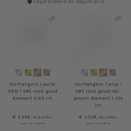
Gegarandeerd de laagste prijs
Oorhangers Laurie
Oorhangers Tanja 1
PER 1 585 rosé goud
585 rosé goud lab-
diamant 0.65 crt
grown diamant 1.134
crt
€ 2.596,-
€ 1.028,-
€ 3.245,-
€ 1.285,-
Excl. Tax & BTW
Excl. Tax & BTW