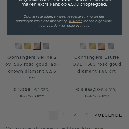
maken extra kans op €500 shoptegoed.
Door je in te schrijven, geef je toestemming tot het
ontvangen van e-mailmarketing.
Klik hie
r
voor de algemene
voorwaarden van deze activatie
Oorhangers Seline 2
Oorhangers Laurie
ovl 585 rosé goud lab-
OVL 1 585 rosé goud
grown diamant 0.96
diamant 1.60 crt
crt
€ 1.068,-
€ 3.855,20
€ 1.335,-
€ 4.819,-
Excl. Tax & BTW
Excl. Tax & BTW
VOLGENDE
1
2
3
4
Wat krijg je als je een prachtige,
klassieke