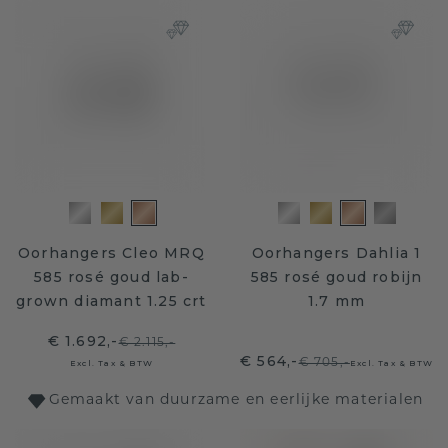
Oorhangers Cleo MRQ
Oorhangers Dahlia 1
585 rosé goud lab-
585 rosé goud robijn
grown diamant 1.25 crt
1.7 mm
€ 1.692,-
€ 2.115,-
€ 564,-
€ 705,-
Excl. Tax & BTW
Excl. Tax & BTW
Gemaakt van duurzame en eerlijke materialen