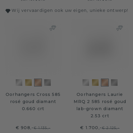
Wij vervaardigen ook uw eigen, unieke ontwerp!
Oorhangers Cross 585
Oorhangers Laurie
rosé goud diamant
MRQ 2 585 rosé goud
0.660 crt
lab-grown diamant
2.53 crt
€ 908,-
€ 1.700,-
€ 1.135,-
€ 2.125,-