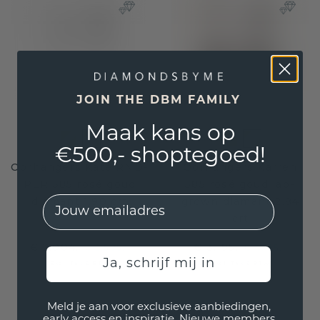
JOIN THE DBM FAMILY
Maak kans op
€500,- shoptegoed!
Oorhangers Kate RND-
Oorhangers Karren
PER 585 rosé goud
585 rosé goud lab-
EMail
diamant 1.90 crt
grown diamant 2.84
crt
€ 2.004,-
€ 3.195,-
€ 2.505,-
€ 4.155,-
Ja, schrijf mij in
Excl. Tax & BTW
Excl. Tax & BTW
Meld je aan voor exclusieve aanbiedingen,
early access en inspiratie. Nieuwe members