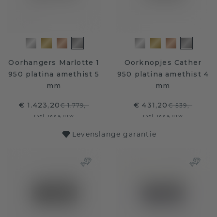
Oorhangers Marlotte 1
Oorknopjes Cather
950 platina amethist 5
950 platina amethist 4
mm
mm
€ 1.423,20
€ 431,20
€ 1.779,-
€ 539,-
Excl. Tax & BTW
Excl. Tax & BTW
Levenslange garantie