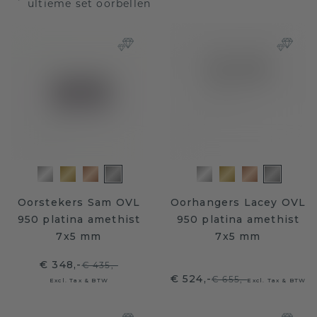
ultieme set oorbellen
Oorstekers Sam OVL
Oorhangers Lacey OVL
950 platina amethist
950 platina amethist
7x5 mm
7x5 mm
€ 348,-
€ 435,-
€ 524,-
€ 655,-
Excl. Tax & BTW
Excl. Tax & BTW