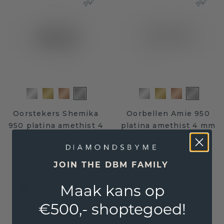
Oorstekers Shemika
Oorbellen Amie 950
950 platina amethist 4
platina amethist 4 mm
mm
€ 324,-
€ 644,-
€ 405,-
€ 805,-
JOIN THE DBM FAMILY
Excl. Tax & BTW
Excl. Tax & BTW
Maak kans op
Verras haar met een zelf ontworpen design
€500,- shoptegoed!