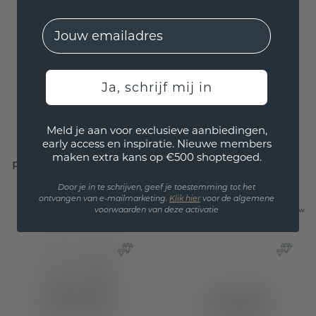
EMail
Ja, schrijf mij in
Meld je aan voor exclusieve aanbiedingen,
early access en inspiratie. Nieuwe members
Oorbellen Nina 950
Oorbellen Queen 950
maken extra kans op €500 shoptegoed.
platina amethist 3 mm
platina amethist 4.2
mm
Door je in te schrijven, geef je toestemming tot het
€ 311,20
€ 389,-
ontvangen van e-mailmarketing.
Klik hie
r
voor de algemene
€ 740,-
€ 925,-
Excl. Tax & BTW
Excl. Tax & BTW
voorwaarden van deze activatie