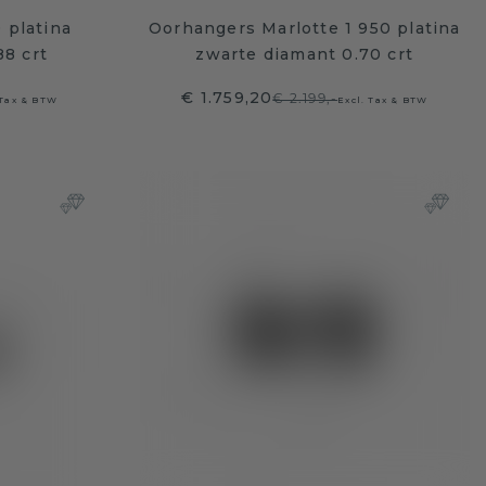
 platina
Oorhangers Marlotte 1 950 platina
88 crt
zwarte diamant 0.70 crt
€ 1.759,20
€ 2.199,-
 Tax & BTW
Excl. Tax & BTW