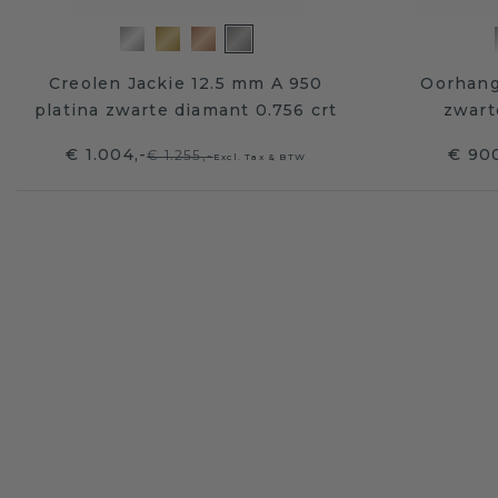
Creolen Jackie 12.5 mm A 950
Oorhang
platina zwarte diamant 0.756 crt
zwart
€ 1.004,-
€ 900
€ 1.255,-
Excl. Tax & BTW