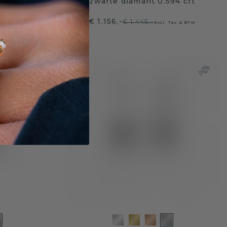
30 crt
zwarte diamant 0.594 crt
€ 1.156,-
€ 1.445,-
ax & BTW
Excl. Tax & BTW