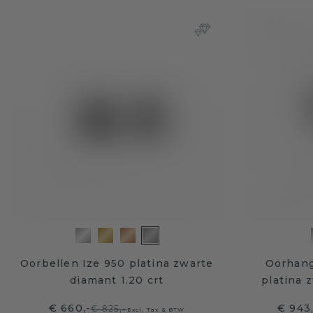
Oorbellen Ize 950 platina zwarte
Oorhang
diamant 1.20 crt
platina 
€ 660,-
€ 943
€ 825,-
Excl. Tax & BTW