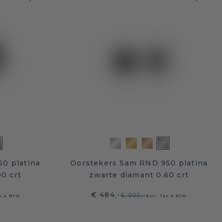
0 platina
Oorstekers Sam RND 950 platina
00 crt
zwarte diamant 0.60 crt
€ 484,-
€ 605,-
ax & BTW
Excl. Tax & BTW