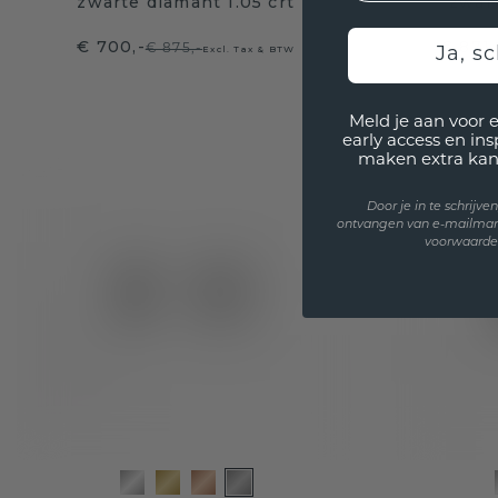
zwarte diamant 1.05 crt
zwart
€ 700,-
€ 871
€ 875,-
Excl. Tax & BTW
Ja, sc
Meld je aan voor 
early access en in
maken extra kan
Door je in te schrijv
ontvangen van e-mailmar
voorwaarden