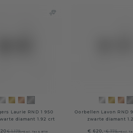
ers Laurie RND 1 950
Oorbellen Lavon RND 9
zwarte diamant 1.92 crt
zwarte diamant 1.2
,20
€ 620,-
€ 1.179,-
€ 775,-
Excl. Tax & BTW
Excl. T