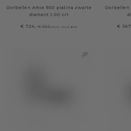
Oorbellen Amie 950 platina zwarte
Oorbellen 
diamant 1.00 crt
d
€ 724,-
€ 367
€ 905,-
Excl. Tax & BTW