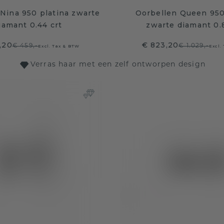
Nina 950 platina zwarte
Oorbellen Queen 950
iamant 0.44 crt
zwarte diamant 0.
,20
€ 823,20
€ 459,-
€ 1.029,-
Excl. Tax & BTW
Excl.
Verras haar met een zelf ontworpen design