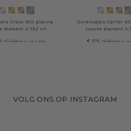
ers Cross 950 platina
Oorknopjes Cather 95
e diamant 0.792 crt
zwarte diamant 0.
,-
€ 516,-
€ 1.125,-
€ 645,-
Excl. Tax & BTW
Excl. T
VOLG ONS OP INSTAGRAM