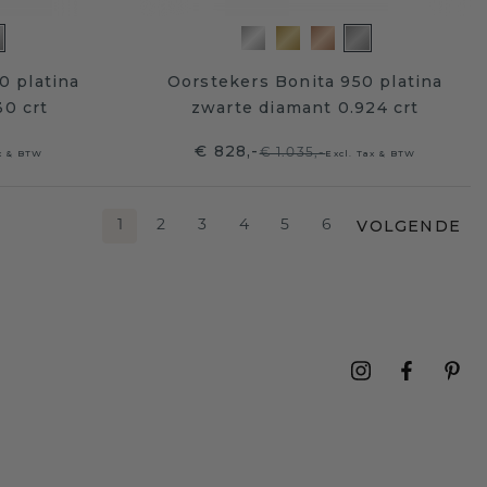
0 platina
Oorstekers Bonita 950 platina
30 crt
zwarte diamant 0.924 crt
€ 828,-
€ 1.035,-
ax & BTW
Excl. Tax & BTW
VOLGENDE
1
2
3
4
5
6