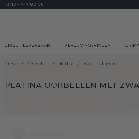
+3110 - 747 00 00
DIRECT LEVERBAAR
VERLOVINGSRINGEN
DIAM
/
/
/
Home
Oorbellen
platina
zwarte diamant
PLATINA OORBELLEN MET ZW