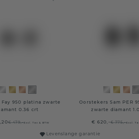
 Fay 950 platina zwarte
Oorstekers Sam PER 95
iamant 0.36 crt
zwarte diamant 1.
,20
€ 620,-
€ 479,-
€ 775,-
Excl. Tax & BTW
Excl. T
Levenslange garantie