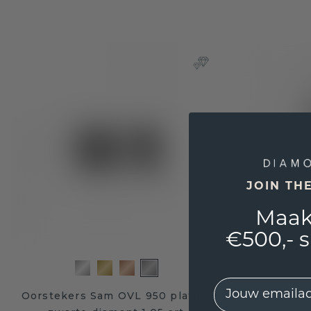
JOIN TH
Maak
€500,- 
EMail
Oorstekers Sam OVL 950 platina
Oorhanger