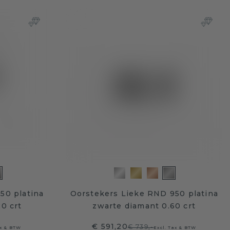
50 platina
Oorstekers Lieke RND 950 platina
0 crt
zwarte diamant 0.60 crt
€ 591,20
€ 739,-
ax & BTW
Excl. Tax & BTW