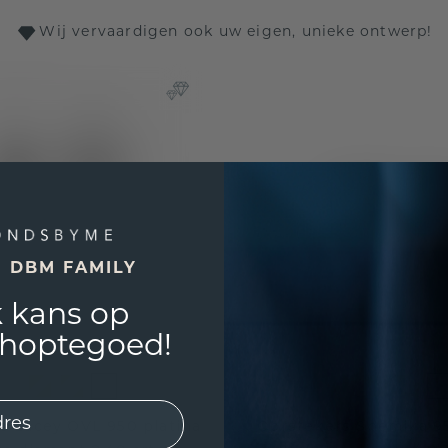
Wij vervaardigen ook uw eigen, unieke ontwerp!
E DBM FAMILY
 kans op
shoptegoed!
s Lacey OVL 950 platina
Oorstekers Shemika 95