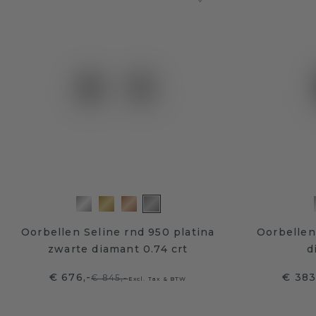
Oorbellen Seline rnd 950 platina
Oorbellen
zwarte diamant 0.74 crt
d
€ 676,-
€ 383
€ 845,-
Excl. Tax & BTW