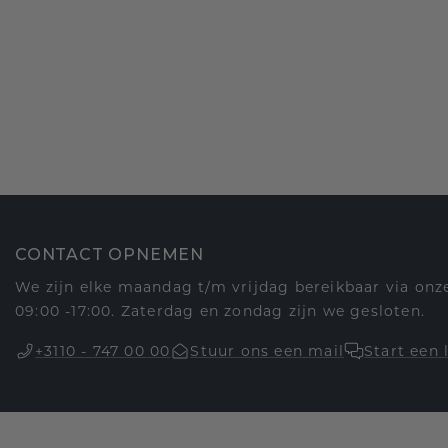
CONTACT OPNEMEN
We zijn elke maandag t/m vrijdag bereikbaar via onze
09:00 -17:00. Zaterdag en zondag zijn we gesloten.
+3110 - 747 00 00
Stuur ons een mail
Start een 