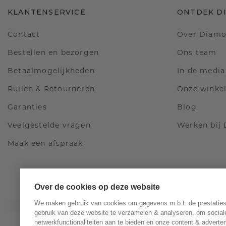
KLANTENSERVICE
ONTDEK D
Contact
Over Diam
Bestellen en bezorgen
Ons team
Betaalmogelijkheden
In de media
Ruilen & Retourneren
Onze winke
Garanties
Blog
Veelgestelde vragen
Werken bij
Maak een afspraak
Over de cookies op deze website
We maken gebruik van cookies om gegevens m.b.t. de prestaties
gebruik van deze website te verzamelen & analyseren, om social
netwerkfunctionaliteiten aan te bieden en onze content & adverten