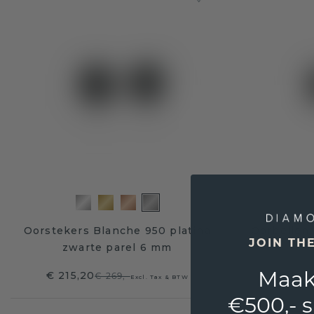
Oorstekers Blanche 950 platina
Oorbellen 
JOIN TH
zwarte parel 6 mm
Maak
€ 215,20
€ 943
€ 269,-
Excl. Tax & BTW
€500,- 