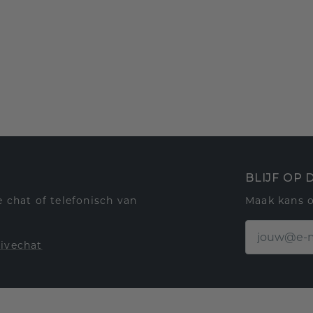
BLIJF OP
 chat of telefonisch van
Maak kans 
livechat