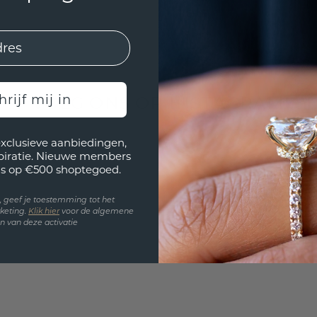
hrijf mij in
VOLG ONS OP INSTAGRAM
exclusieve aanbiedingen,
spiratie. Nieuwe members
s op €500 shoptegoed.
en, geef je toestemming tot het
keting.
Klik hie
r
voor de algemene
 van deze activatie