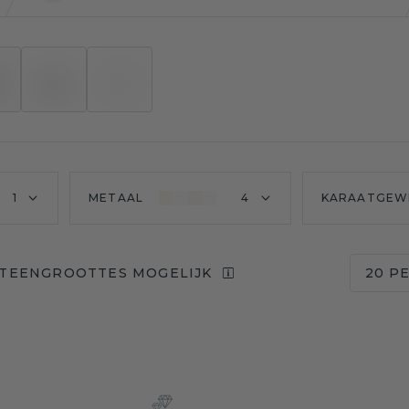
1
METAAL
4
KARAATGEW
STEENGROOTTES MOGELIJK
20 P