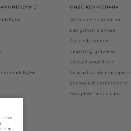
IAMONDSBYME
ONZE KENNISBANK
ondsByMe
Alles over diamanten
Lab grown diamant
Over edelstenen
ls
Zegelring gravures
Sieraad onderhoud
 DiamondsByMe
Internationale maatgevi
Ecologisch verantwoord
Complete kennisbank
 en het
e
ties te