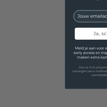
EMail
Ja, sc
Meld je aan voor 
early access en in
maken extra kan
Door je in te schrijv
ontvangen van e-mailmar
voorwaarden