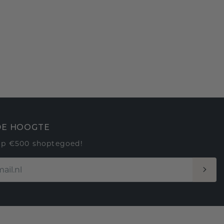
 DE HOOGTE
op €500 shoptegoed!