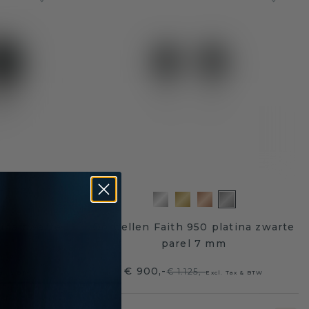
tina zwarte
Oorbellen Faith 950 platina zwarte
parel 7 mm
€ 900,-
€ 1.125,-
Tax & BTW
Excl. Tax & BTW