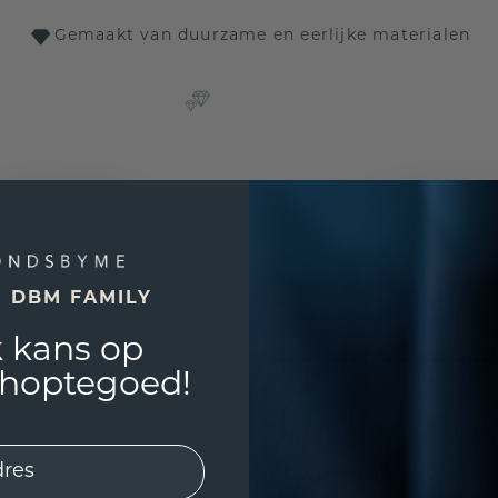
Gemaakt van duurzame en eerlijke materialen
E DBM FAMILY
 kans op
shoptegoed!
rs Lieke RND 585 rosé
Oorstekers Sam OVL 585