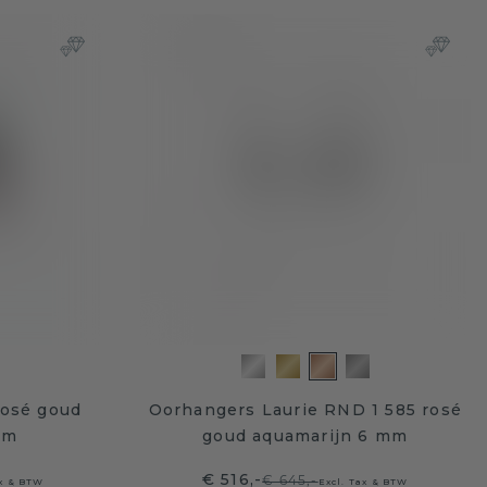
rosé goud
Oorhangers Laurie RND 1 585 rosé
mm
goud aquamarijn 6 mm
€ 516,-
€ 645,-
ax & BTW
Excl. Tax & BTW