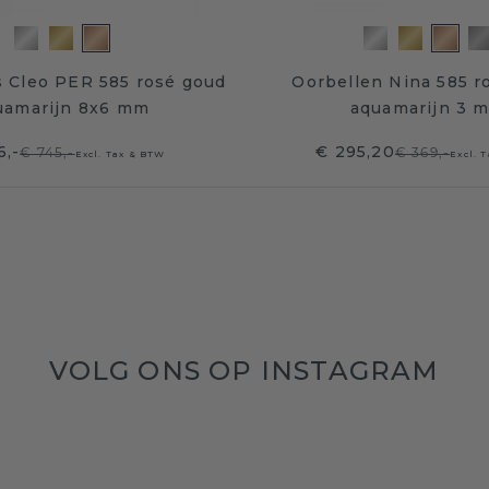
 Cleo PER 585 rosé goud
Oorbellen Nina 585 r
uamarijn 8x6 mm
aquamarijn 3 
6,-
€ 295,20
€ 745,-
€ 369,-
Excl. Tax & BTW
Excl. 
VOLG ONS OP INSTAGRAM