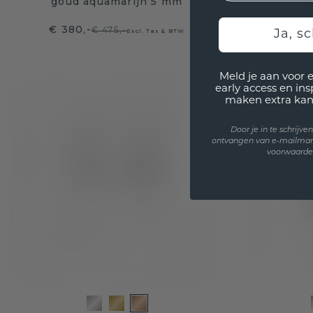
goud aquamarijn 5 mm
goud
€ 380,-
€ 399
€ 475,-
Excl. Tax & BTW
Ja, sc
Meld je aan voor 
early access en in
maken extra kan
Door je in te schrijv
ontvangen van e-mailmar
voorwaarden