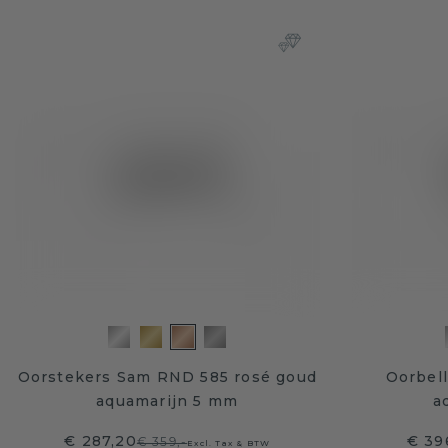
Oorstekers Sam RND 585 rosé goud
Oorbell
aquamarijn 5 mm
a
€ 287,20
€ 39
€ 359,-
Excl. Tax & BTW