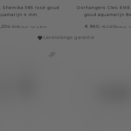
s Shemika 585 rosé goud
Oorhangers Cleo EME 
quamarijn 4 mm
goud aquamarijn 
,20
€ 860,-
€ 349,-
€ 1.075,-
Excl. Tax & BTW
Excl. 
Levenslange garantie