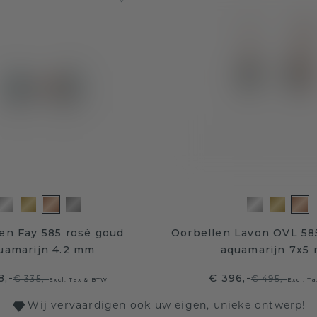
en Fay 585 rosé goud
Oorbellen Lavon OVL 58
uamarijn 4.2 mm
aquamarijn 7x5
8,-
€ 396,-
€ 335,-
€ 495,-
Excl. Tax & BTW
Excl. T
Wij vervaardigen ook uw eigen, unieke ontwerp!