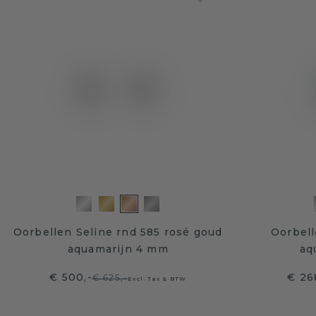
Oorbellen Seline rnd 585 rosé goud
Oorbell
aquamarijn 4 mm
aq
€ 500,-
€ 26
€ 625,-
Excl. Tax & BTW