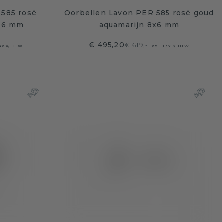
585 rosé
Oorbellen Lavon PER 585 rosé goud
8x6 mm
aquamarijn 8x6 mm
€ 495,20
€ 619,-
Tax & BTW
Excl. Tax & BTW