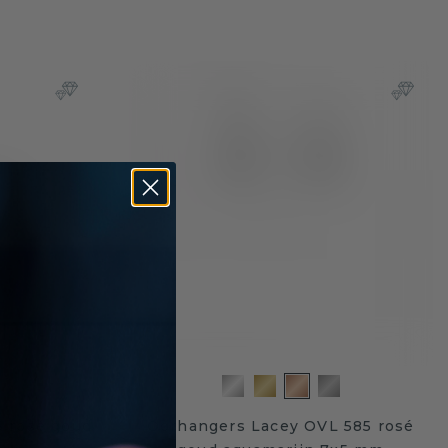
 rosé goud
Oorhangers Lacey OVL 585 rosé