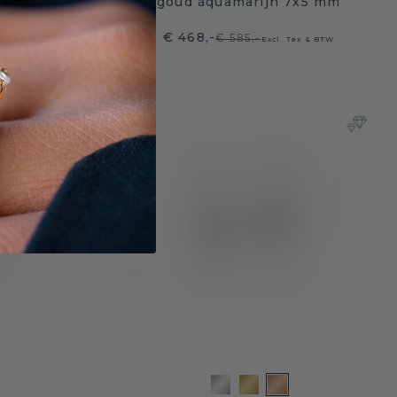
 mm
goud aquamarijn 7x5 mm
€ 468,-
€ 585,-
ax & BTW
Excl. Tax & BTW