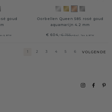
osé goud
Oorbellen Queen 585 rosé goud
mm
aquamarijn 4.2 mm
€ 604,-
€ 755,-
Tax & BTW
Excl. Tax & BTW
VOLGENDE
1
2
3
4
5
6