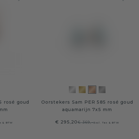
5 rosé goud
Oorstekers Sam PER 585 rosé goud
 mm
aquamarijn 7x5 mm
€ 295,20
€ 369,-
ax & BTW
Excl. Tax & BTW