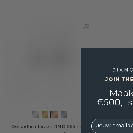
JOIN TH
Maak
€500,- 
EMail
Oorbellen Lavon RND 585 rosé
Oorsteke