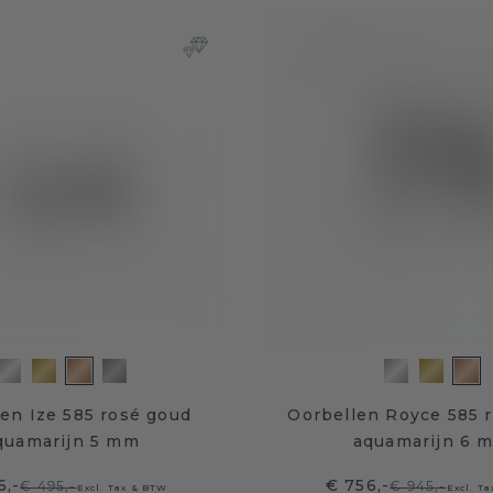
en Ize 585 rosé goud
Oorbellen Royce 585 
quamarijn 5 mm
aquamarijn 6 
6,-
€ 756,-
€ 495,-
€ 945,-
Excl. Tax & BTW
Excl. T