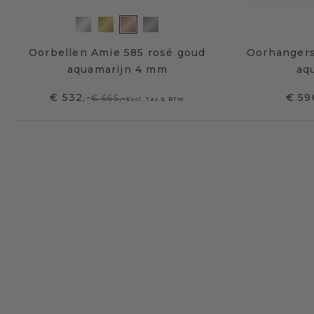
Oorbellen Amie 585 rosé goud
Oorhangers
aquamarijn 4 mm
aq
€ 532,-
€ 59
€ 665,-
Excl. Tax & BTW