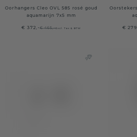
Oorhangers Cleo OVL 585 rosé goud
Oorsteker
aquamarijn 7x5 mm
a
€ 372,-
€ 279
€ 465,-
Excl. Tax & BTW