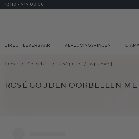
+3110 - 747 00 00
DIRECT LEVERBAAR
VERLOVINGSRINGEN
DIAM
/
/
/
Home
Oorbellen
rosé goud
aquamarijn
ROSÉ GOUDEN OORBELLEN ME