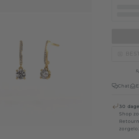
BEST
s
Chat
E
30 dage
Shop zo
Retourn
zorgelo