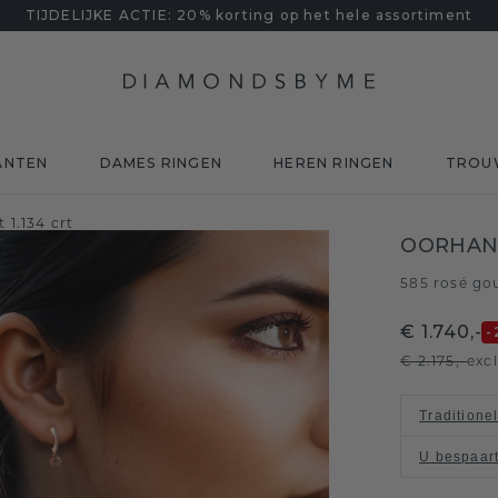
TIJDELIJKE ACTIE: 20% korting op het hele assortiment
ANTEN
DAMES RINGEN
HEREN RINGEN
TROU
 1.134 crt
OORHANG
585 rosé go
€ 1.740,-
-
€ 2.175,-
exc
Traditione
U bespaar