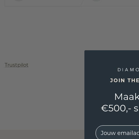
Trustpilot
JOIN TH
Maak
€500,- 
EMail