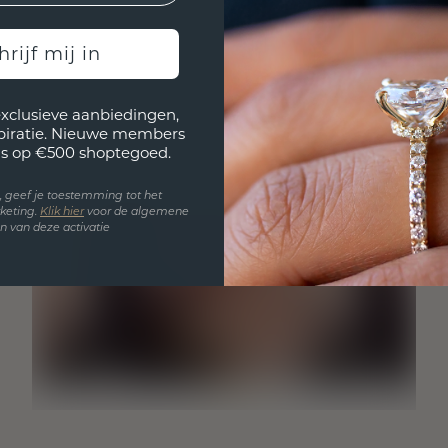
hrijf mij in
exclusieve aanbiedingen,
spiratie. Nieuwe members
s op €500 shoptegoed.
en, geef je toestemming tot het
keting.
Klik hie
r
voor de algemene
 van deze activatie