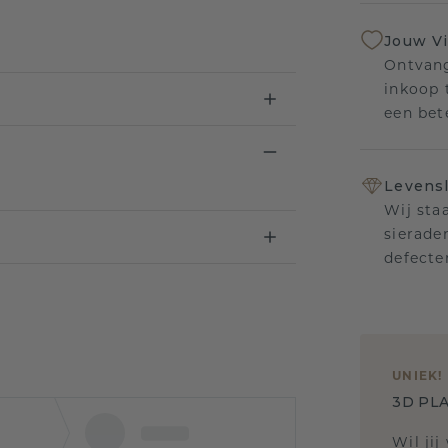
Jouw V
Ontvang
inkoop t
een bet
Levensl
Wij sta
sierade
defecte
UNIEK
!
3D PLA
Wil jij