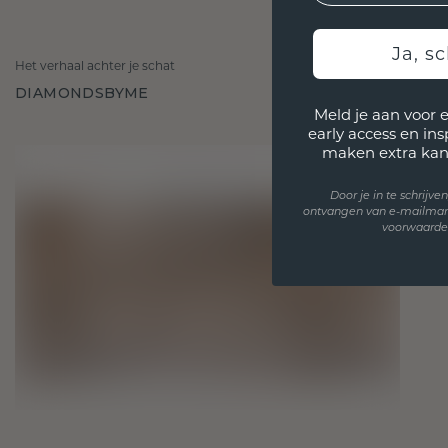
Ja, sc
Het verhaal achter je schat
DIAMONDSBYME
Meld je aan voor 
early access en in
maken extra kan
Door je in te schrijv
ontvangen van e-mailmar
voorwaarden