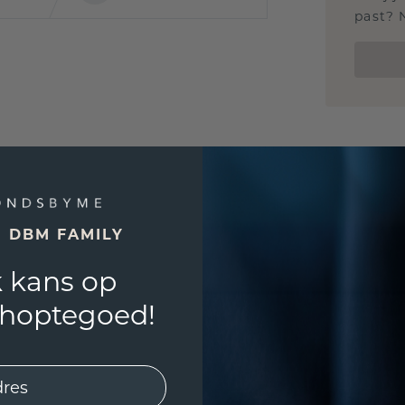
past? 
E DBM FAMILY
 kans op
shoptegoed!