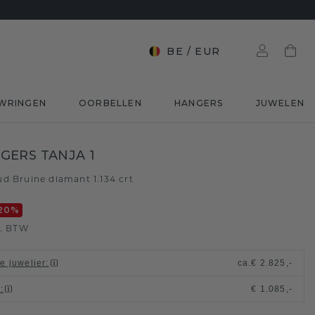
BE
/
EUR
WRINGEN
OORBELLEN
HANGERS
JUWELEN
ERS TANJA 1
ud
Bruine diamant 1.134 crt
/
20
%
l. BTW
le juwelier
:
ca.
€ 2.825,-
t
:
€ 1.085,-