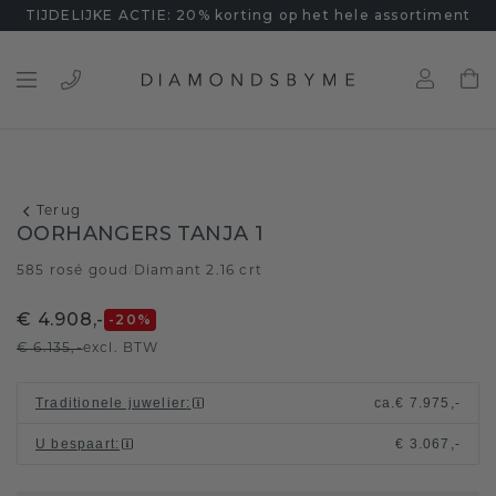
TIJDELIJKE ACTIE: 20% korting op het hele assortiment
Terug
OORHANGERS TANJA 1
585 rosé goud
Diamant 2.16 crt
/
€ 4.908,-
-20
%
€ 6.135,-
excl. BTW
Traditionele juwelier
:
ca.
€ 7.975,-
U bespaart
:
€ 3.067,-