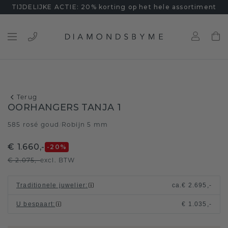
TIJDELIJKE ACTIE: 20% korting op het hele assortiment
Terug
OORHANGERS TANJA 1
585 rosé goud
Robijn 5 mm
/
€ 1.660,-
-20
%
€ 2.075,-
excl. BTW
Traditionele juwelier
:
ca.
€ 2.695,-
U bespaart
:
€ 1.035,-