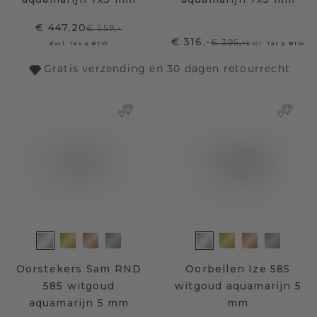
€ 447,20
€ 559,-
€ 316,-
€ 395,-
Excl. Tax & BTW
Excl. Tax & BTW
Gratis verzending en 30 dagen retourrecht
Oorstekers Sam RND
Oorbellen Ize 585
585 witgoud
witgoud aquamarijn 5
aquamarijn 5 mm
mm