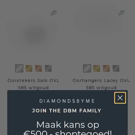
Oorstekers Sam OVL
Oorhangers Lacey OVL
585 witgoud
585 witgoud
aquamarijn 7x5 mm
aquamarijn 7x5 mm
€ 351,20
€ 511,20
€ 439,-
€ 639,-
JOIN THE DBM FAMILY
Excl. Tax & BTW
Excl. Tax & BTW
Maak kans op
Verras haar met een zelf ontworpen design
€500,- shoptegoed!