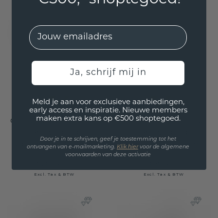
EMail
Ja, schrijf mij in
Meld je aan voor exclusieve aanbiedingen,
early access en inspiratie. Nieuwe members
maken extra kans op €500 shoptegoed.
Oorhangers Cleo OVL
Oorstekers Shemika
585 witgoud
585 witgoud
Door je in te schrijven, geef je toestemming tot het
aquamarijn 7x5 mm
aquamarijn 4 mm
ontvangen van e-mailmarketing.
Klik hie
r
voor de algemene
voorwaarden van deze activatie
€ 420,-
€ 308,-
€ 525,-
€ 385,-
Excl. Tax & BTW
Excl. Tax & BTW