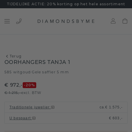
TIJDELIJKE ACTIE: 20% korting op het hele assortiment
Terug
OORHANGERS TANJA 1
585 witgoud
Gele saffier 5 mm
/
€ 972,-
-20
%
€ 1.215,-
excl. BTW
Traditionele juwelier
:
ca.
€ 1.575,-
U bespaart
:
€ 603,-