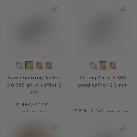
Aanschuifring Jackie
Zijring Carly A 585
2.0 585 goud saffier 2
goud saffier 2.5 mm
mm
€ 884,-
€ 1.105,-
€ 516,-
€ 645,-
Excl. Tax & BTW
Excl. Tax & BTW