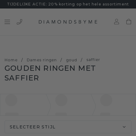
TIJDELIJKE ACTIE: 20% korting op het hele assortiment
/
/
/
saffier
Home
Dames ringen
goud
GOUDEN RINGEN MET
SAFFIER
SELECTEER STIJL