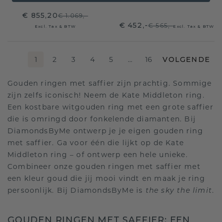
€ 855,20
€ 1.069,-
€ 452,-
€ 565,-
Excl. Tax & BTW
Excl. Tax & BTW
1
2
3
4
5
…
16
VOLGENDE
Gouden ringen met saffier zijn prachtig. Sommige
zijn zelfs iconisch! Neem de Kate Middleton ring.
Een kostbare witgouden ring met een grote saffier
die is omringd door fonkelende diamanten. Bij
DiamondsByMe ontwerp je je eigen gouden ring
met saffier. Ga voor één die lijkt op de Kate
Middleton ring – of ontwerp een hele unieke.
Combineer onze gouden ringen met saffier met
een kleur goud die jij mooi vindt en maak je ring
persoonlijk. Bij DiamondsByMe is
.
the sky the limit
GOUDEN RINGEN MET SAFFIER: EEN