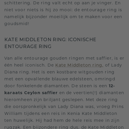
schittering. De ring valt echt op aan je vinger. En
niet voor niets is hij zo mooi: de entourage ring is
namelijk bijzonder moeilijk om te maken voor een
goudsmid!
KATE MIDDLETON RING: ICONISCHE
ENTOURAGE RING
Van alle entourage gouden ringen met saffier, is er
één heel iconisch. De
Kate Middleton ring,
of Lady
Diana ring. Het is een kostbare witgouden ring
met een opvallende blauwe edelsteen, omringd
door fonkelende diamanten. De steen is een
12-
karaats Ceylon saffier
en de veertien(!) diamanten
hieromheen zijn briljant geslepen. Met deze ring
die oorspronkelijk van Lady Diana was, vroeg Prins
William tijdens een reis in Kenia Kate Middleton
ten huwelijk. Hij had hem de hele reis mee in zijn
rugzak. Een bijzondere ring dus, de Kate Middleton