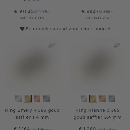
€ 911,20
€ 692,-
€ 1.139,-
€ 865,-
Excl. Tax & BTW
Excl. Tax & BTW
Een uniek sieraad voor ieder budget
Ring Emely 4 585 goud
Ring Rianne 3 585
saffier 1.4 mm
goud saffier 3.4 mm
€ 1.164,-
€ 1.260,-
€ 1.455,-
€ 1.575,-