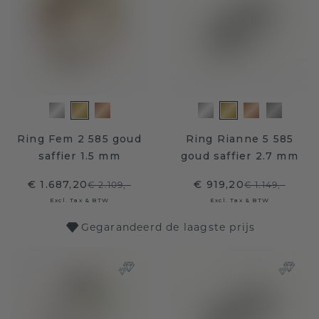
Ring Fem 2 585 goud
Ring Rianne 5 585
saffier 1.5 mm
goud saffier 2.7 mm
€ 1.687,20
€ 919,20
€ 2.109,-
€ 1.149,-
Excl. Tax & BTW
Excl. Tax & BTW
Gegarandeerd de laagste prijs