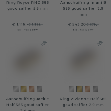
Ring Royce RND 585
Aanschuifring Imani B
goud saffier 5.5 mm
585 goud saffier 2.9
mm
€ 1.116,-
€ 543,20
€ 1.395,-
€ 679,-
Excl. Tax & BTW
Excl. Tax & BTW
Aanschuifring Jackie
Ring Vivienne Half 585
Half 585 goud saffier
goud saffier 2.9 mm
2.4 mm