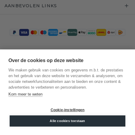
AANBEVOLEN LINKS
Trustpilot
Over de cookies op deze website
We maken gebruik van cookies om gegevens m.b.t. de prestaties
en het gebruik van deze website te verzamelen & analyseren, om
sociale netwerkfunctionaliteiten aan te bieden en onze content &
advertenties te verbeteren en personaliseren.
Kom meer te weten
Cookie-instellingen
©
2026
.
DiamondsByMe
Alle cookies toestaan
Privacy
Algemene voorwaarden