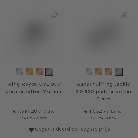
Ring Royce OVL 950
Aanschuifring Jackie
platina saffier 7x5 mm
2.0 950 platina saffier
2 mm
€ 1.391,20
€ 1.052,-
€ 1.739,-
€ 1.315,-
Excl. Tax & BTW
Excl. Tax & BTW
Gegarandeerd de laagste prijs