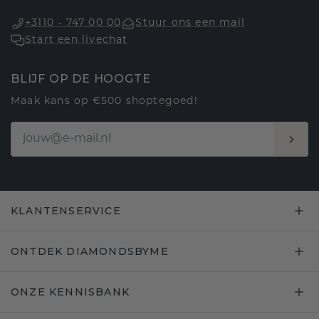
+3110 - 747 00 00
Stuur ons een mail
Start een livechat
BLIJF OP DE HOOGTE
Maak kans op €500 shoptegoed!
KLANTENSERVICE
ONTDEK DIAMONDSBYME
ONZE KENNISBANK