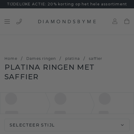
TIJDELIJKE ACTIE: 20% korting op het hele assortiment
/
/
/
Home
Dames ringen
platina
saffier
PLATINA RINGEN MET
SAFFIER
SELECTEER STIJL