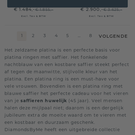
€ 1.484,-
€ 2.900,-
€ 1.855,-
€ 3.625,-
Excl. Tax & BTW
Excl. Tax & BTW
VOLGENDE
1
2
3
4
5
…
8
Het zeldzame platina is een perfecte basis voor
platina ringen met saffier. Het fonkelende
nachtblauw van een kostbare saffier steekt perfect
af tegen de maanwitte, stijlvolle kleur van het
platina. Een platina ring is een must-have voor
vele vrouwen. Bovendien is een platina ring met
blauwe saffier het perfecte cadeau voor het vieren
van je
saffieren huwelijk
(45 jaar). Veel mensen
halen deze mijlpaal niet; daarom is een dergelijk
jubileum extra de moeite waard om te vieren met
een kostbaar en duurzaam geschenk.
DiamondsByMe heeft een uitgebreide collectie