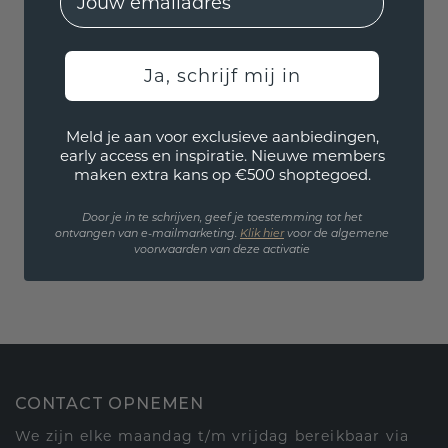
Ja, schrijf mij in
Meld je aan voor exclusieve aanbiedingen,
early access en inspiratie. Nieuwe members
maken extra kans op €500 shoptegoed.
Door je in te schrijven, geef je toestemming tot het
ontvangen van e-mailmarketing.
Klik hie
r
voor de algemene
voorwaarden van deze activatie
CONTACT OPNEMEN
We zijn elke maandag t/m vrijdag bereikbaar via