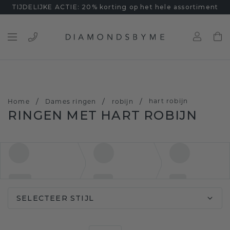
TIJDELIJKE ACTIE: 20% korting op het hele assortiment
/
/
/
hart robijn
Home
Dames ringen
robijn
RINGEN MET HART ROBIJN
SELECTEER STIJL