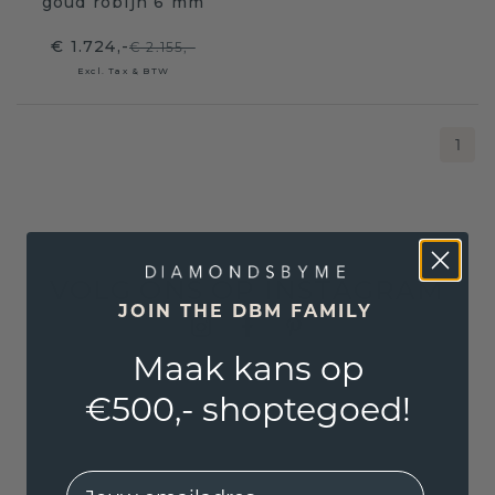
goud robijn 6 mm
€ 1.724,-
€ 2.155,-
Excl. Tax & BTW
1
VOLG ONS OP INSTAGRAM
JOIN THE DBM FAMILY
Maak kans op
€500,- shoptegoed!
EMail