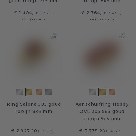
goud robijn 7x5 mm
robijn 8x6 mm
€ 1.404,-
€ 2.764,-
€ 1.755,-
€ 3.455,-
Excl. Tax & BTW
Excl. Tax & BTW
Ring Salena 585 goud
Aanschuifring Heddy
robijn 8x6 mm
OVL 3x5 585 goud
robijn 5x3 mm
€ 2.927,20
€ 3.735,20
€ 3.659,-
€ 4.669,-