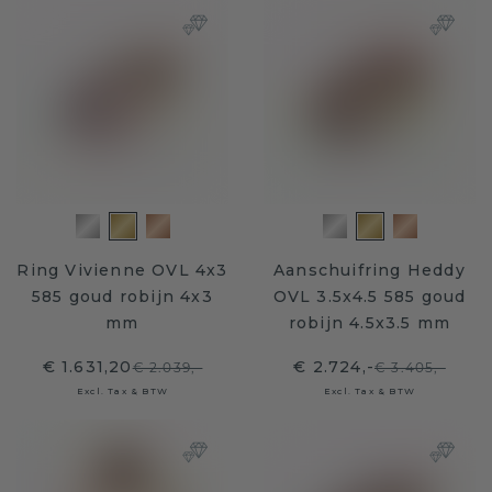
Ring Vivienne OVL 4x3
Aanschuifring Heddy
585 goud robijn 4x3
OVL 3.5x4.5 585 goud
mm
robijn 4.5x3.5 mm
€ 1.631,20
€ 2.724,-
€ 2.039,-
€ 3.405,-
Excl. Tax & BTW
Excl. Tax & BTW