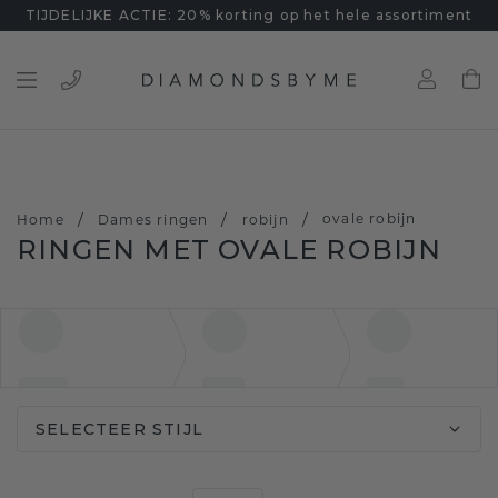
TIJDELIJKE ACTIE: 20% korting op het hele assortiment
/
/
/
ovale robijn
Home
Dames ringen
robijn
RINGEN MET OVALE ROBIJN
SELECTEER STIJL