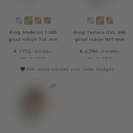
Ring Madelon 1 585
Ring Tamara OVL 585
goud robijn 7x5 mm
goud robijn 9x7 mm
€ 1.772,-
€ 4.796,-
€ 2.215,-
€ 5.995,-
Excl. Tax & BTW
Excl. Tax & BTW
Een uniek sieraad voor ieder budget