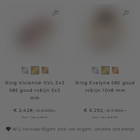
Ring Vivienne OVL 5x3
Ring Evelyne 585 goud
585 goud robijn 5x3
robijn 10x8 mm
mm
€ 2.428,-
€ 6.292,-
€ 3.035,-
€ 7.865,-
Excl. Tax & BTW
Excl. Tax & BTW
Wij vervaardigen ook uw eigen, unieke ontwerp!