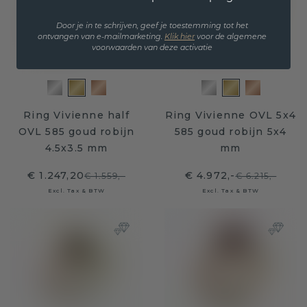
Door je in te schrijven, geef je toestemming tot het
ontvangen van e-mailmarketing.
Klik hie
r
voor de algemene
voorwaarden van deze activatie
Ring Vivienne half
Ring Vivienne OVL 5x4
OVL 585 goud robijn
585 goud robijn 5x4
4.5x3.5 mm
mm
€ 1.247,20
€ 4.972,-
€ 1.559,-
€ 6.215,-
Excl. Tax & BTW
Excl. Tax & BTW