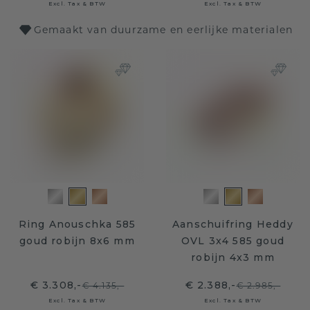
Excl. Tax & BTW
Excl. Tax & BTW
Gemaakt van duurzame en eerlijke materialen
Ring Anouschka 585
Aanschuifring Heddy
goud robijn 8x6 mm
OVL 3x4 585 goud
robijn 4x3 mm
€ 3.308,-
€ 2.388,-
€ 4.135,-
€ 2.985,-
Excl. Tax & BTW
Excl. Tax & BTW