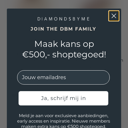
JOIN THE DBM FAMILY
Maak kans op
€500,- shoptegoed!
Ring Gerda 585 goud
Ring Vivienne OVL
robijn 8x6 mm
4.5x3.5 585 goud robijn
4.5x3.5 mm
EMail
€ 2.687,20
€ 2.084,-
€ 3.359,-
€ 2.605,-
Excl. Tax & BTW
Excl. Tax & BTW
Verras haar met een zelf ontworpen design
Ja, schrijf mij in
Meld je aan voor exclusieve aanbiedingen,
early access en inspiratie. Nieuwe members
maken extra kans op €500 shoptegoed.