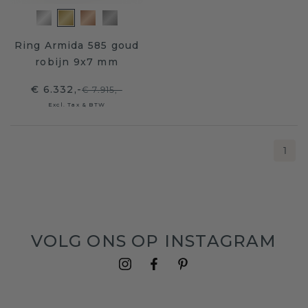
Ring Armida 585 goud
robijn 9x7 mm
€ 6.332,-
€ 7.915,-
Excl. Tax & BTW
1
VOLG ONS OP INSTAGRAM