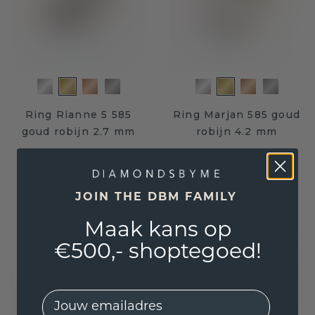
Ring Rianne 5 585
Ring Marjan 585 goud
goud robijn 2.7 mm
robijn 4.2 mm
€ 943,20
€ 1.207,20
€ 1.179,-
€ 1.509,-
Excl. Tax & BTW
Excl. Tax & BTW
JOIN THE DBM FAMILY
Levenslange garantie
Maak kans op
€500,- shoptegoed!
EMail