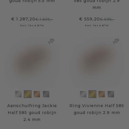
goud robijn 5.5 mm
585 goud robijn 2.9
mm
€ 1.287,20
€ 559,20
€ 1.609,-
€ 699,-
Excl. Tax & BTW
Excl. Tax & BTW
Aanschuifring Jackie
Ring Vivienne Half 585
Half 585 goud robijn
goud robijn 2.9 mm
2.4 mm