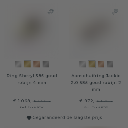
Ring Sheryl 585 goud
Aanschuifring Jackie
robijn 4 mm
2.0 585 goud robijn 2
mm
€ 1.068,-
€ 972,-
€ 1.335,-
€ 1.215,-
Excl. Tax & BTW
Excl. Tax & BTW
Gegarandeerd de laagste prijs