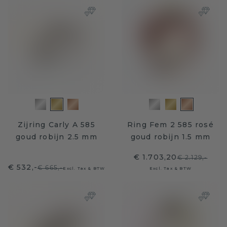
Zijring Carly A 585
Ring Fem 2 585 rosé
goud robijn 2.5 mm
goud robijn 1.5 mm
€ 1.703,20
€ 2.129,-
€ 532,-
€ 665,-
Excl. Tax & BTW
Excl. Tax & BTW