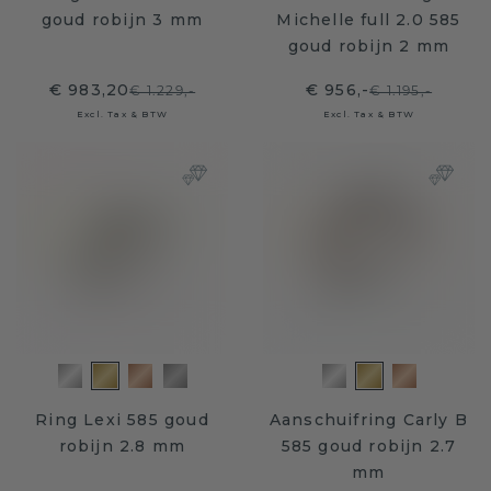
goud robijn 3 mm
Michelle full 2.0 585
goud robijn 2 mm
€ 983,20
€ 956,-
€ 1.229,-
€ 1.195,-
Excl. Tax & BTW
Excl. Tax & BTW
Ring Lexi 585 goud
Aanschuifring Carly B
robijn 2.8 mm
585 goud robijn 2.7
mm