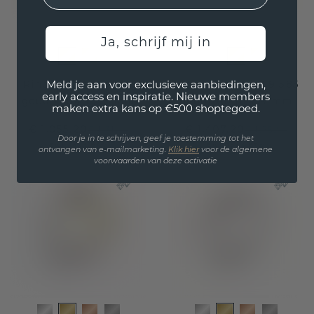
Ja, schrijf mij in
Ring Jackie 2.3 585
Ring Vivienne 2.9 585
Meld je aan voor exclusieve aanbiedingen,
early access en inspiratie. Nieuwe members
goud robijn 2.3 mm
goud robijn 2.9 mm
maken extra kans op €500 shoptegoed.
€ 1.055,20
€ 1.407,20
€ 1.319,-
€ 1.759,-
Door je in te schrijven, geef je toestemming tot het
Excl. Tax & BTW
Excl. Tax & BTW
ontvangen van e-mailmarketing.
Klik hie
r
voor de algemene
voorwaarden van deze activatie