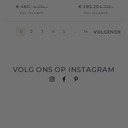
€ 460,-
€ 583,20
€ 575,-
€ 729,-
Excl. Tax & BTW
Excl. Tax & BTW
VOLGENDE
1
2
3
4
5
…
14
VOLG ONS OP INSTAGRAM