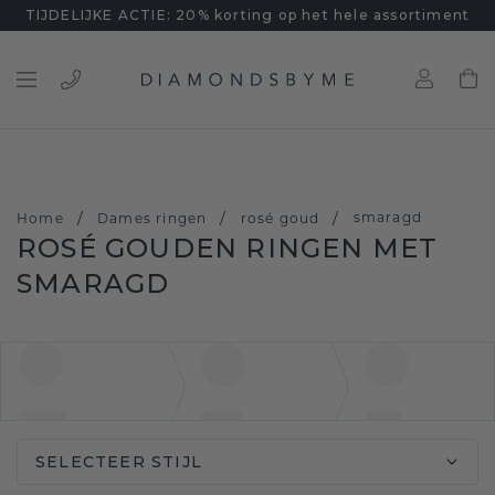
TIJDELIJKE ACTIE: 20% korting op het hele assortiment
/
/
/
smaragd
Home
Dames ringen
rosé goud
ROSÉ GOUDEN RINGEN MET
SMARAGD
SELECTEER STIJL