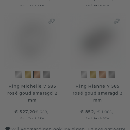
Excl. Tax & BTW
Excl. Tax & BTW
Ring Michelle 7 585
Ring Rianne 7 585
rosé goud smaragd 2
rosé goud smaragd 3
mm
mm
€ 527,20
€ 852,-
€ 659,-
€ 1.065,-
Excl. Tax & BTW
Excl. Tax & BTW
Wij vervaardigen ook uw eigen, unieke ontwerp!