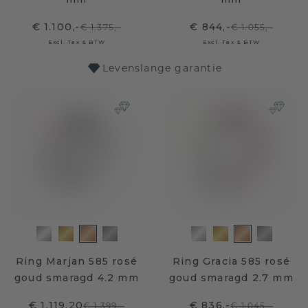
€ 1.100,-
€ 844,-
€ 1.375,-
€ 1.055,-
Excl. Tax & BTW
Excl. Tax & BTW
Levenslange garantie
Ring Marjan 585 rosé
Ring Gracia 585 rosé
goud smaragd 4.2 mm
goud smaragd 2.7 mm
€ 1.119,20
€ 836,-
€ 1.399,-
€ 1.045,-