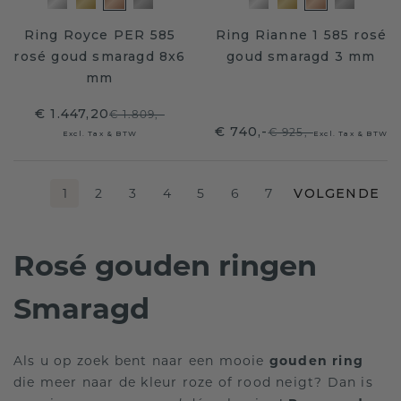
Ring Royce PER 585
Ring Rianne 1 585 rosé
rosé goud smaragd 8x6
goud smaragd 3 mm
mm
€ 1.447,20
€ 1.809,-
€ 740,-
€ 925,-
Excl. Tax & BTW
Excl. Tax & BTW
1
2
3
4
5
6
7
VOLGENDE
Rosé gouden ringen
Smaragd
Als u op zoek bent naar een mooie
gouden ring
die meer naar de kleur roze of rood neigt? Dan is