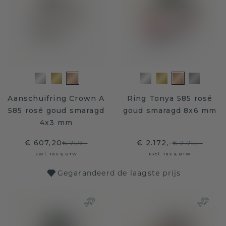
Aanschuifring Crown A
Ring Tonya 585 rosé
585 rosé goud smaragd
goud smaragd 8x6 mm
4x3 mm
€ 607,20
€ 2.172,-
€ 759,-
€ 2.715,-
Excl. Tax & BTW
Excl. Tax & BTW
Gegarandeerd de laagste prijs