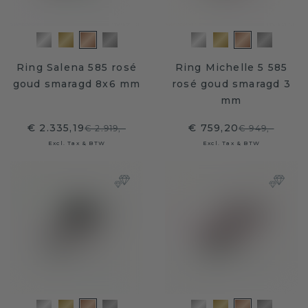
Ring Salena 585 rosé
Ring Michelle 5 585
goud smaragd 8x6 mm
rosé goud smaragd 3
mm
€ 2.335,19
€ 759,20
€ 2.919,-
€ 949,-
Excl. Tax & BTW
Excl. Tax & BTW