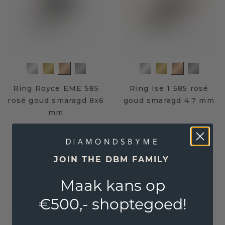
Ring Royce EME 585
Ring Ise 1 585 rosé
rosé goud smaragd 8x6
goud smaragd 4.7 mm
mm
€ 2.695,20
€ 1.068,-
€ 3.369,-
€ 1.335,-
Excl. Tax & BTW
Excl. Tax & BTW
JOIN THE DBM FAMILY
Maak kans op
€500,- shoptegoed!