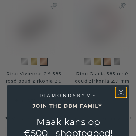
Ring Vivienne 2.9 585
Ring Gracia 585 rosé
rosé goud zirkonia 2.9
goud zirkonia 2.7 mm
mm
€ 447,20
€ 767,20
€ 559,-
€ 959,-
JOIN THE DBM FAMILY
Excl. Tax & BTW
Excl. Tax & BTW
Wij vervaardigen ook uw eigen, unieke ontwerp!
Maak kans op
€500,- shoptegoed!