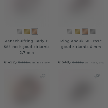
Aanschuifring Carly B
Ring Anouk 585 rosé
585 rosé goud zirkonia
goud zirkonia 6 mm
2.7 mm
€ 452,-
€ 548,-
€ 565,-
€ 685,-
Excl. Tax & BTW
Excl. Tax & BTW