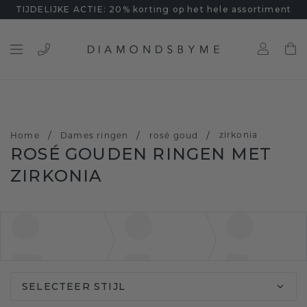
TIJDELIJKE ACTIE: 20% korting op het hele assortiment
/
/
/
zirkonia
Home
Dames ringen
rosé goud
ROSÉ GOUDEN RINGEN MET
ZIRKONIA
SELECTEER STIJL