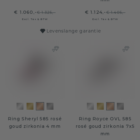
€ 1.060,-
€ 1.124,-
€ 1.325,-
€ 1.405,-
Excl. Tax & BTW
Excl. Tax & BTW
Levenslange garantie
Ring Sheryl 585 rosé
Ring Royce OVL 585
goud zirkonia 4 mm
rosé goud zirkonia 7x5
mm