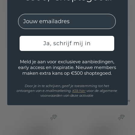
EMail
Ja, schrijf mij in
Meld je aan voor exclusieve aanbiedingen,
early access en inspiratie. Nieuwe members
Ring Michelle 7 585
Ring Rianne 7 585
maken extra kans op €500 shoptegoed.
rosé goud zirkonia 2
rosé goud zirkonia 3
mm
mm
Door je in te schrijven, geef je toestemming tot het
ontvangen van e-mailmarketing.
Klik hie
r
voor de algemene
€ 500,-
€ 625,-
voorwaarden van deze activatie
€ 756,-
€ 945,-
Excl. Tax & BTW
Excl. Tax & BTW