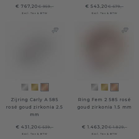
€ 767,20
€ 543,20
€ 959,-
€ 679,-
Excl. Tax & BTW
Excl. Tax & BTW
Zijring Carly A 585
Ring Fem 2 585 rosé
rosé goud zirkonia 2.5
goud zirkonia 1.5 mm
mm
€ 431,20
€ 1.463,20
€ 539,-
€ 1.829,-
Excl. Tax & BTW
Excl. Tax & BTW