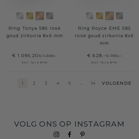
Ring Tonya 585 rosé
Ring Royce EME 585
goud zirkonia 8x6 mm
rosé goud zirkonia 8x6
mm
€ 1.095,20
€ 628,-
€ 1.369,-
€ 785,-
Excl. Tax & BTW
Excl. Tax & BTW
1
2
3
4
5
…
14
VOLGENDE
VOLG ONS OP INSTAGRAM