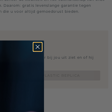
n. Daarom: gratis levenslange garantie tegen
n die u voor altijd gemoedsrust bieden.
STIC REPLICA
 weten hoe deze ring er bij jou uit ziet en of hij
Nu vanaf slechts €15,-
BESTEL EEN 3D PLASTIC REPLICA