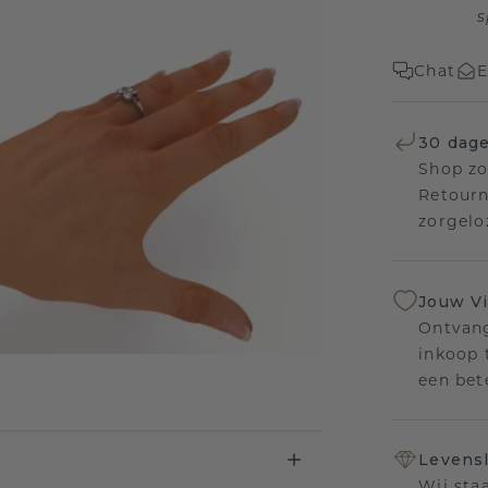
s
Chat
E
30 dage
Shop zo
Retourn
zorgelo
Jouw V
Ontvang
inkoop t
een bet
Levensl
Wij sta