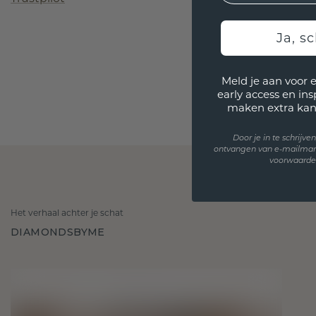
Ja, sc
Meld je aan voor 
early access en in
maken extra kan
Door je in te schrijv
ontvangen van e-mailmar
voorwaarden
Het verhaal achter je schat
DIAMONDSBYME