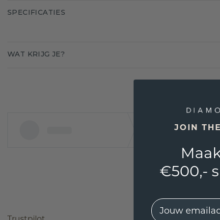
SPECIFICATIES
WAT KRIJG JE?
JOIN TH
Maak
€500,- 
EMail
Trustpilot