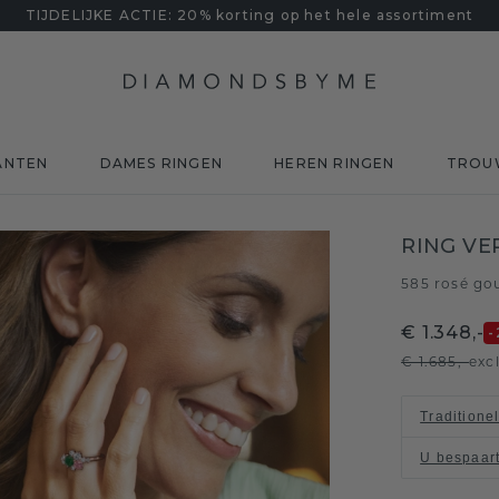
TIJDELIJKE ACTIE: 20% korting op het hele assortiment
ANTEN
DAMES RINGEN
HEREN RINGEN
TROU
RING VE
585 rosé go
€ 1.348,-
-
€ 1.685,-
exc
Traditione
U bespaar