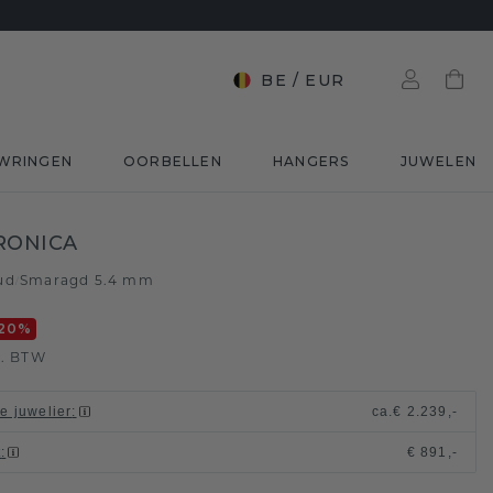
BE
/
EUR
WRINGEN
OORBELLEN
HANGERS
JUWELEN
RONICA
ud
Smaragd 5.4 mm
/
20
%
l. BTW
le juwelier
:
ca.
€ 2.239,-
t
:
€ 891,-