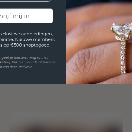
hrijf mij in
exclusieve aanbiedingen,
spiratie. Nieuwe members
s op €500 shoptegoed.
en, geef je toestemming tot het
keting.
Klik hie
r
voor de algemene
 van deze activatie