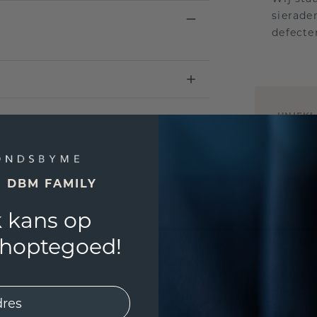
sierade
defecte
UNIEK
!
3D PLA
Wil jij
past? 
E DBM FAMILY
 kans op
shoptegoed!