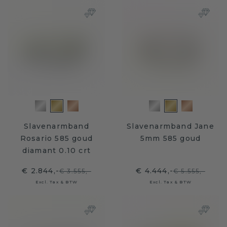
Slavenarmband
Slavenarmband Jane
Rosario 585 goud
5mm 585 goud
diamant 0.10 crt
€ 2.844,-
€ 4.444,-
€ 3.555,-
€ 5.555,-
Excl. Tax & BTW
Excl. Tax & BTW