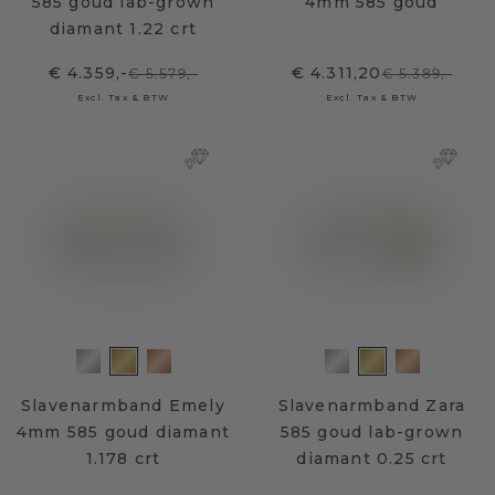
585 goud lab-grown
4mm 585 goud
diamant 1.22 crt
€ 4.359,-
€ 4.311,20
€ 5.579,-
€ 5.389,-
Excl. Tax & BTW
Excl. Tax & BTW
Slavenarmband Emely
Slavenarmband Zara
4mm 585 goud diamant
585 goud lab-grown
1.178 crt
diamant 0.25 crt