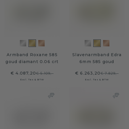
Armband Roxane 585
Slavenarmband Edra
goud diamant 0.06 crt
6mm 585 goud
€ 4.087,20
€ 6.263,20
€ 5.109,-
€ 7.829,-
Excl. Tax & BTW
Excl. Tax & BTW