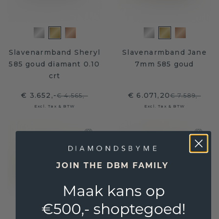
Slavenarmband Sheryl
Slavenarmband Jane
585 goud diamant 0.10
7mm 585 goud
crt
€ 3.652,-
€ 6.071,20
€ 4.565,-
€ 7.589,-
Excl. Tax & BTW
Excl. Tax & BTW
JOIN THE DBM FAMILY
Maak kans op
€500,- shoptegoed!