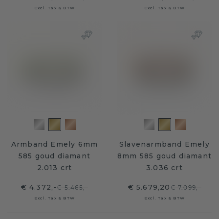
Excl. Tax & BTW
Excl. Tax & BTW
Armband Emely 6mm
Slavenarmband Emely
585 goud diamant
8mm 585 goud diamant
2.013 crt
3.036 crt
€ 4.372,-
€ 5.679,20
€ 5.465,-
€ 7.099,-
Excl. Tax & BTW
Excl. Tax & BTW