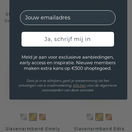
EMail
Slavenarmband Emely
Slavenarmband Jane
7mm 585 goud diamant
10mm 585 goud
2.013 crt
Ja, schrijf mij in
€ 4.804,-
€ 8.479,20
€ 6.005,-
€ 10.599,-
Excl. Tax & BTW
Excl. Tax & BTW
Meld je aan voor exclusieve aanbiedingen,
early access en inspiratie. Nieuwe members
maken extra kans op €500 shoptegoed.
Door je in te schrijven, geef je toestemming tot het
ontvangen van e-mailmarketing.
Klik hie
r
voor de algemene
voorwaarden van deze activatie
Slavenarmband Emely
Slavenarmband Edra