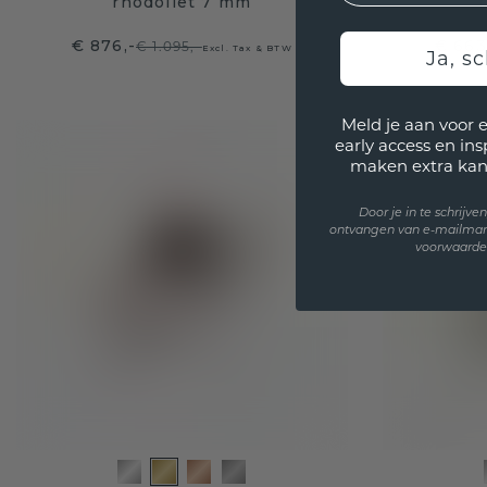
rhodoliet 7 mm
€ 876,-
€ 663
€ 1.095,-
Excl. Tax & BTW
Ja, sc
Meld je aan voor 
early access en in
maken extra kan
Door je in te schrijv
ontvangen van e-mailmar
voorwaarden