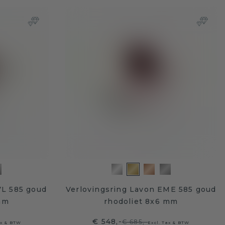
VL 585 goud
Verlovingsring Lavon EME 585 goud
mm
rhodoliet 8x6 mm
€ 548,-
€ 685,-
ax & BTW
Excl. Tax & BTW