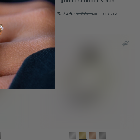
x6 mm
goud rhodoliet 5 mm
€ 724,-
€ 905,-
ax & BTW
Excl. Tax & BTW