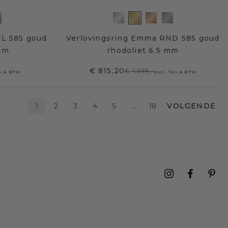
VL 585 goud
Verlovingsring Emma RND 585 goud
mm
rhodoliet 6.5 mm
€ 815,20
€ 1.019,-
ax & BTW
Excl. Tax & BTW
1
2
3
4
5
…
18
VOLGENDE