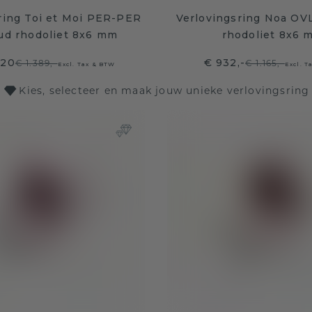
ring Toi et Moi PER-PER
Verlovingsring Noa OV
ud rhodoliet 8x6 mm
rhodoliet 8x6 
,20
€ 932,-
€ 1.389,-
€ 1.165,-
Excl. Tax & BTW
Excl. T
Kies, selecteer en maak jouw unieke verlovingsring