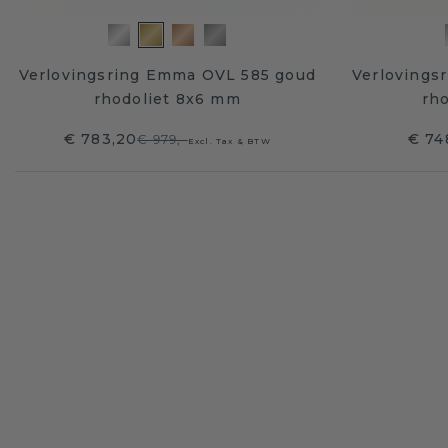
Verlovingsring Emma OVL 585 goud
Verlovings
rhodoliet 8x6 mm
rho
€ 783,20
€ 74
€ 979,-
Excl. Tax & BTW