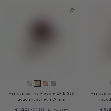
Verlovingsring Maggie EME 585
Verloving
goud rhodoliet 9x7 mm
goud
€ 1.228,-
€ 852
€ 1.535,-
Excl. Tax & BTW