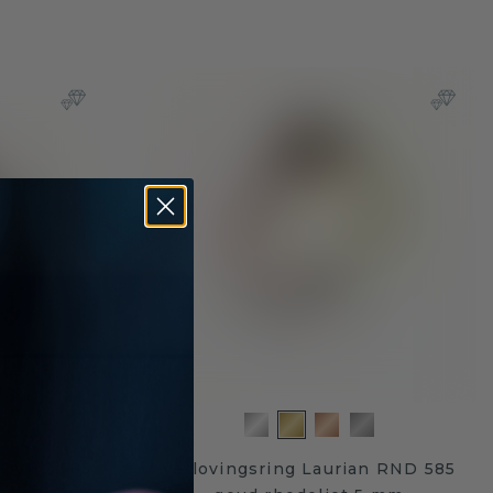
 OVL 2 585
Verlovingsring Laurian RND 585