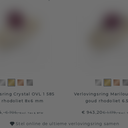
sring Crystal OVL 1 585
Verlovingsring Marilo
 rhodoliet 8x6 mm
goud rhodoliet 6
4,-
€ 943,20
€ 705,-
€ 1.179,-
Excl. Tax & BTW
Excl.
Stel online de ultieme verlovingsring samen