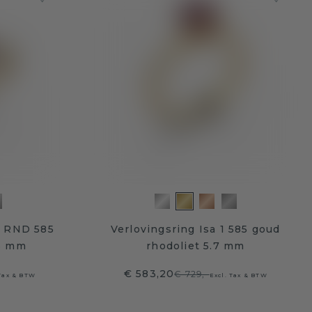
u RND 585
Verlovingsring Isa 1 585 goud
.5 mm
rhodoliet 5.7 mm
€ 583,20
€ 729,-
 Tax & BTW
Excl. Tax & BTW