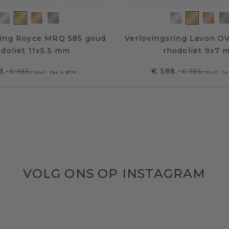
ring Royce MRQ 585 goud
Verlovingsring Lavon O
doliet 11x5.5 mm
rhodoliet 9x7 
8,-
€ 588,-
€ 935,-
€ 735,-
Excl. Tax & BTW
Excl. T
VOLG ONS OP INSTAGRAM