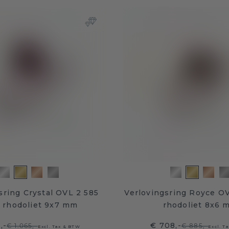
sring Crystal OVL 2 585
Verlovingsring Royce O
 rhodoliet 9x7 mm
rhodoliet 8x6 
,-
€ 708,-
€ 1.065,-
€ 885,-
Excl. Tax & BTW
Excl. T