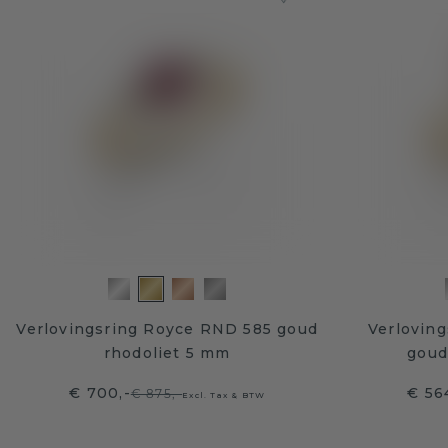
Verlovingsring Royce RND 585 goud
Verloving
rhodoliet 5 mm
goud
€ 700,-
€ 56
€ 875,-
Excl. Tax & BTW