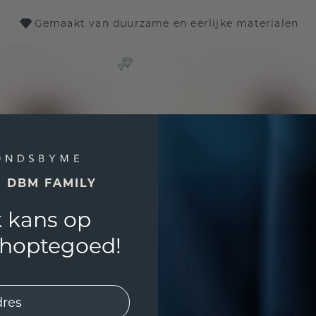
Gemaakt van duurzame en eerlijke materialen
E DBM FAMILY
 kans op
shoptegoed!
sring Azra RND 585 goud
Verlovingsring Simone