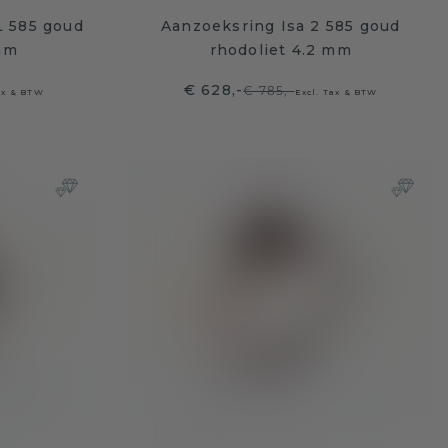
L 585 goud
Aanzoeksring Isa 2 585 goud
mm
rhodoliet 4.2 mm
€ 628,-
€ 785,-
ax & BTW
Excl. Tax & BTW