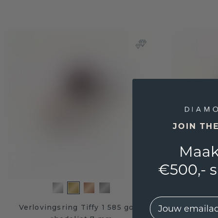
JOIN TH
Maak
€500,- 
EMail
Verlovingsring Tiffy 1 585 goud
Verloving