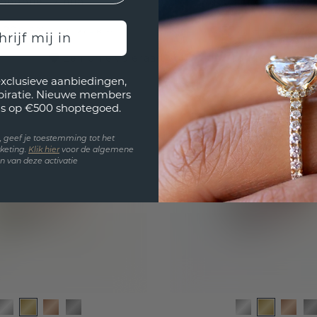
rhodoliet 7 mm
goud rhodoliet 8
,20
€ 772,-
€ 829,-
€ 965,-
Excl. Tax & BTW
Excl. T
hrijf mij in
Een uniek sieraad voor ieder budget
exclusieve aanbiedingen,
spiratie. Nieuwe members
s op €500 shoptegoed.
en, geef je toestemming tot het
keting.
Klik hie
r
voor de algemene
 van deze activatie