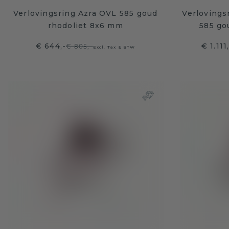
Verlovingsring Azra OVL 585 goud
Verlovings
rhodoliet 8x6 mm
585 go
€ 644,-
€ 1.111
€ 805,-
Excl. Tax & BTW