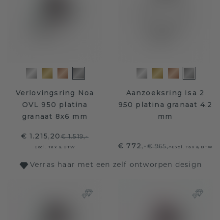
Verlovingsring Noa
Aanzoeksring Isa 2
OVL 950 platina
950 platina granaat 4.2
granaat 8x6 mm
mm
€ 1.215,20
€ 1.519,-
€ 772,-
€ 965,-
Excl. Tax & BTW
Excl. Tax & BTW
Verras haar met een zelf ontworpen design