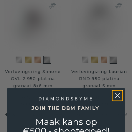
Verlovingsring Simone
Verlovingsring Laurian
OVL 2 950 platina
RND 950 platina
granaat 8x6 mm
granaat 5 mm
€ 964,-
€ 879,20
€ 1.205,-
€ 1.099,-
Excl. Tax & BTW
Excl. Tax & BTW
JOIN THE DBM FAMILY
Wij vervaardigen ook uw eigen, unieke ontwerp!
Maak kans op
€500,- shoptegoed!