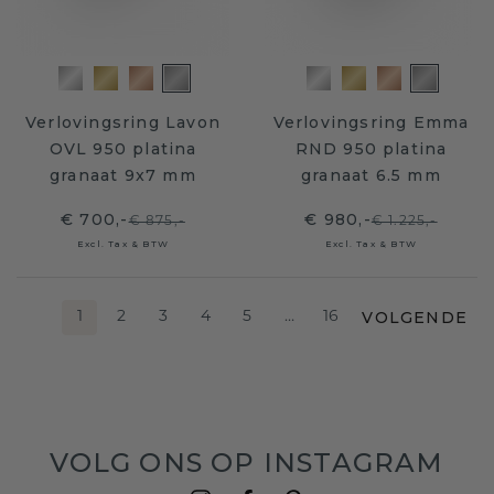
Verlovingsring Lavon
Verlovingsring Emma
OVL 950 platina
RND 950 platina
granaat 9x7 mm
granaat 6.5 mm
€ 700,-
€ 980,-
€ 875,-
€ 1.225,-
Excl. Tax & BTW
Excl. Tax & BTW
VOLGENDE
1
2
3
4
5
…
16
VOLG ONS OP INSTAGRAM