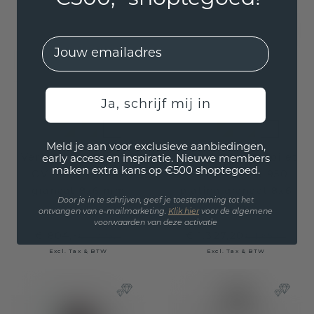
EMail
Ja, schrijf mij in
Meld je aan voor exclusieve aanbiedingen,
Verlovingsring Azra
Verlovingsring Toi et
early access en inspiratie. Nieuwe members
maken extra kans op €500 shoptegoed.
OVL 950 platina
Moi PER-PER 950
granaat 8x6 mm
platina granaat 8x6
Door je in te schrijven, geef je toestemming tot het
mm
ontvangen van e-mailmarketing.
Klik hie
r
voor de algemene
voorwaarden van deze activatie
€ 804,-
€ 1.327,20
€ 1.005,-
€ 1.659,-
Excl. Tax & BTW
Excl. Tax & BTW