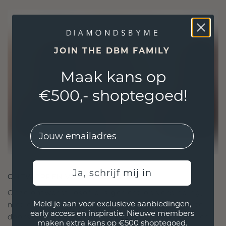
JOIN THE DBM FAMILY
Maak kans op
€500,- shoptegoed!
EMail
Ja, schrijf mij in
ONTWORPEN VOOR VERBINDING
Onze ontwerpfilosofie is gericht op verbinding,
Meld je aan voor exclusieve aanbiedingen,
met elk stuk ontworpen om de tand des tijds te
early access en inspiratie. Nieuwe members
doorstaan. Het wordt jouw symbool van liefde en
maken extra kans op €500 shoptegoed.