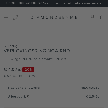
TIJDELIJKE ACTIE: 20% korting op het hele assortiment
Terug
VERLOVINGSRING NOA RND
585 witgoud
Bruine diamant 1.20 crt
/
€ 4.076,-
-20
%
€ 5.095,-
excl. BTW
Traditionele juwelier
:
ca.
€ 6.625,-
U bespaart
:
€ 2.549,-