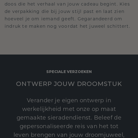
doos die het verhaal van jouw cadeau begint. Kies
de verpakking die bij jouw stijl past en laat zien
hoeveel je om iemand geeft. Gegarandeerd om
indruk te maken nog voordat het juweel schittert.
SPECIALE VERZOEKEN
ONTWERP JOUW DROOMSTUK
Verander je eigen ontwerp in
werkelijkheid met onze op maat
gemaakte sieradendienst. Beleef de
gepersonaliseerde reis van het tot
leven brengen van jouw droomjuweel,