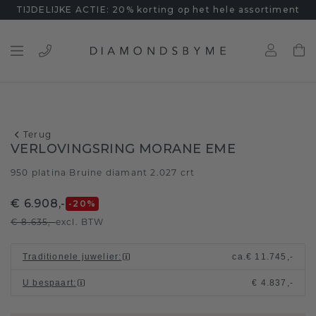
TIJDELIJKE ACTIE: 20% korting op het hele assortiment
Terug
VERLOVINGSRING MORANE EME
950 platina
Bruine diamant 2.027 crt
/
€ 6.908,-
-20
%
€ 8.635,-
excl. BTW
Traditionele juwelier
:
ca.
€ 11.745,-
U bespaart
:
€ 4.837,-