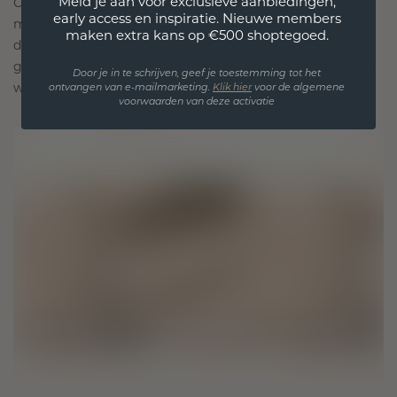
Meld je aan voor exclusieve aanbiedingen,
Onze ontwerpfilosofie is gericht op verbinding,
early access en inspiratie. Nieuwe members
met elk stuk ontworpen om de tand des tijds te
maken extra kans op €500 shoptegoed.
doorstaan. Het wordt jouw symbool van liefde en
gekoesterde momenten, bedoeld om voor altijd te
Door je in te schrijven, geef je toestemming tot het
worden gedragen en gekoesterd.
ontvangen van e-mailmarketing.
Klik hie
r
voor de algemene
voorwaarden van deze activatie