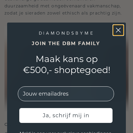
duurzaamheid met ongeëvenaard vakmanschap,
zodat je sieraden zowel ethisch als prachtig zijn.
JOIN THE DBM FAMILY
Maak kans op
€500,- shoptegoed!
EMail
Ja, schrijf mij in
ONTWORPEN VOOR VERBINDING